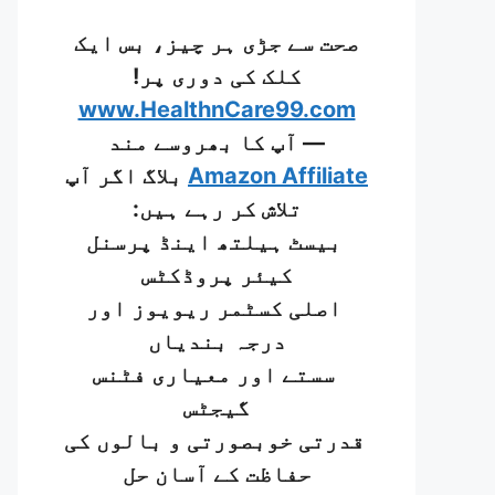
صحت سے جڑی ہر چیز، بس ایک
کلک کی دوری پر!
www.HealthnCare99.com
— آپ کا بھروسے مند
Amazon Affiliate
بلاگ اگر آپ
تلاش کر رہے ہیں:
بیسٹ ہیلتھ اینڈ پرسنل
کیئر پروڈکٹس
اصلی کسٹمر ریویوز اور
درجہ بندیاں
سستے اور معیاری فٹنس
گیجٹس
قدرتی خوبصورتی و بالوں کی
حفاظت کے آسان حل