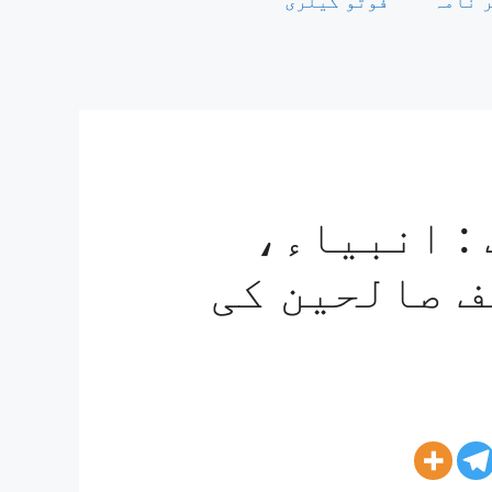
 نامہ
فوٹو گیلری
: انبیاء،
ف صالحین کی