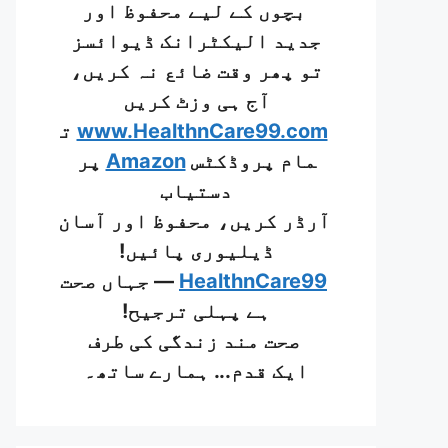
بچوں کے لیے محفوظ اور
جدید الیکٹرانک ڈیوائسز
تو پھر وقت ضائع نہ کریں،
آج ہی وزٹ کریں
www.HealthnCare99.com
ت
مام پروڈکٹس
Amazon
پر
دستیاب
آرڈر کریں، محفوظ اور آسان
ڈیلیوری پائیں!
HealthnCare99
— جہاں صحت
ہے پہلی ترجیح!
صحت مند زندگی کی طرف
ایک قدم... ہمارے ساتھ۔