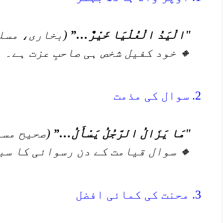
"الْيَدُ الْعُلْيَا خَيْرٌ…”
(بخاری، مسل
🔸 خود کفیل شخص ہی صاحبِ عزت ہے۔
2. سوال کی مذمت
"مَا يَزَالُ الرَّجُلُ يَسْأَلُ…”
(صحیح مسلم: 0
🔸 سوال قیامت کے دن رسوائی کا سب
3. محنت کی کمائی افضل