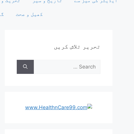
ایڈیٹر کی میز سے
تاریخ و سیر
تحریک وت
کھیل و صحت
گو
تحریر تلاش کریں