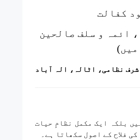
ود کفالت
، ائمہ و سلف صالحین
میں)
 شرف نظامی، اٹالہ، الہ آباد
یں بلکہ ایک مکمل نظامِ حیات
کی فلاح کے اصول سکھاتا ہے۔