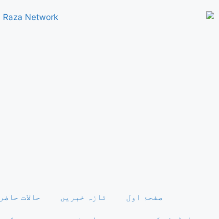
صفحۂ اول
تازہ خبریں
حالات حاضر