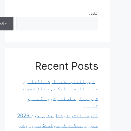
تلاش
تلاش
Recent Posts
رئیس القلم علامہ ارشد القادری
علیہ الرحمہ ایک عہد ساز شخصیت
شیرِ بہار سلسلۂ رضویہ کے نیرِ
تاباں
الرضا انٹر نیشنل مئی، جون 2026
مغربی بنگال کی سیاست:جمہوریت،