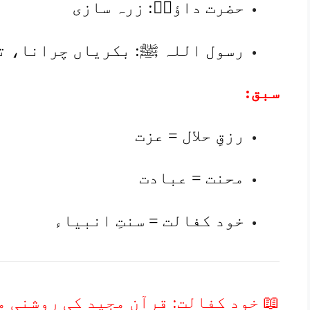
حضرت داؤدؑ: زرہ سازی
رسول اللہ ﷺ: بکریاں چرانا، ت
سبق:
رزقِ حلال = عزت
محنت = عبادت
خود کفالت = سنتِ انبیاء
📖 خود کفالت: قرآن مجید کی روشنی م