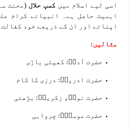
اسی لیے اسلام میں
کسبِ حلال
(محنت سے
اہمیت حاصل ہے۔ انبیائے کرام علی
اپنائے اور ان کے ذریعے خود کفالت 
مثالیں:
حضرت آدمؑ: کھیتی باڑی
حضرت ادریسؑ: درزی کا کام
حضرت نوحؑ، زکریاؑ: بڑھئی
حضرت موسیٰؑ: چرواہی