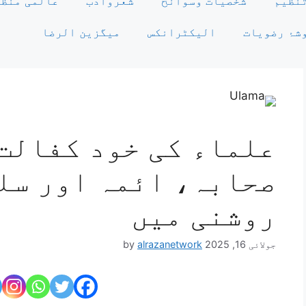
نظیم
شخصیات وسوانح
شعروادب
عالمی منظر
شۂ رضویات
الیکٹرانکس
میگزین الرضا
علماء کی خود کفالت 
صحابہ، ائمہ اور سل
روشنی میں
جولائی 16, 2025
alrazanetwork
by