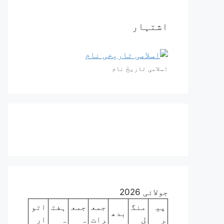
اشتہار
اسلامی تاریخٰ نام
جولائی 2026
پی
منگ
جمع
جمع
ہفت
اتو
بدھ
ر
ل
رات
ہ
ہ
ار