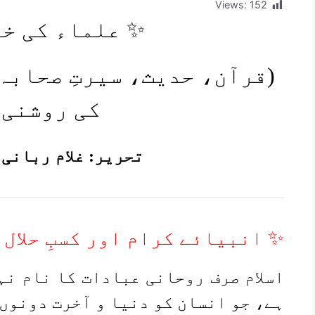
Views:
152
✨ علماء کی خ
(قرآن، حدیث، سیرتِ صحابہ
کی روشنی 
تحریر: غلام ربانی
✨ انبیائے کرام اور کسبِ حلال
اسلام صرف روحانی عبادات کا نام نہ
ہے، جو انسان کو دنیا و آخرت دونوں 