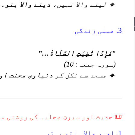
🔸 لینے والا نہیں،
دینے والا بنو
۔
3. عملی زندگی
"فَإِذَا قُضِيَتِ الصَّلَاةُ…”
(سورہ جمعہ: 10)
🔸 مسجد سے نکل کر
دنیاوی محنت او
📜 حدیث اور سیرتِ صحابہ کی روشنی م
1. اوپر والا ہاتھ بہتر