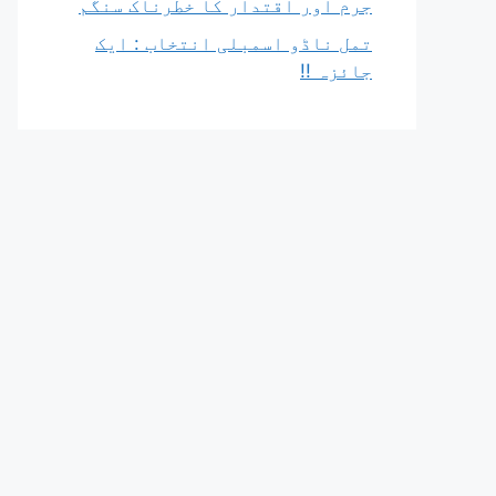
جرم اور اقتدار کا خطرناک سنگم
تمل ناڈو اسمبلی انتخاب : ایک
جائزہ !!