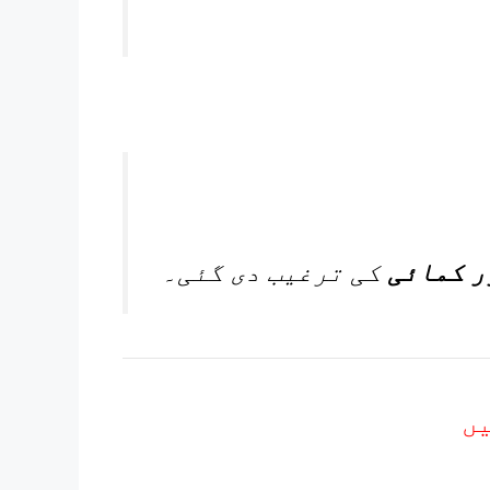
ر کمائی
کی ترغیب دی گئی۔
یں