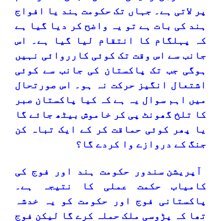
پر لاتی ہے۔ جہاں تک حکومت ہند یا افواج
ہند کی بات ہے تو یہ واضح کر دیا گیا ہے
کہ پہلگام کا انتقام لیا گیا ہے۔ اس
جانب سے اس وقت تک کوئی کارروائی نہیں
ہوگی جب تک پاکستان کی جانب سے کوئی
اشتعال انگیز حرکت نہ ہو۔ اس صورتحال
میں اہم سوال یہ ہے کہ کیا پاکستان صبر
کا تلخ گھونٹ پی کر خاموش بیٹھ جائے گا
یا پھر کوئی حماقت کر کے ایک تباہ کن
جنگ کے دروازے وا کردے گا؟
آپریشن سندور حکومت ہند اور فوج کی
کامیاب حکمت عملی کا نتیجہ ہے۔
پاکستانی فوج اور حکومت کو یہ خدشہ
تھا کہ پڑوسی ملک حملہ کرے گا لیکن فوج