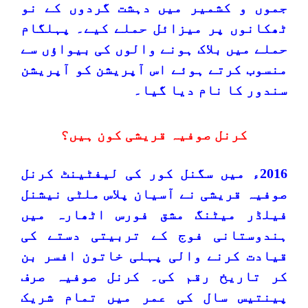
جموں و کشمیر میں دہشت گردوں کے نو
ٹھکانوں پر میزائل حملے کیے۔ پہلگام
حملے میں بلاک ہونے والوں کی بیواؤں سے
منسوب کرتے ہوئے اس آپریشن کو آپریشن
سندور کا نام دیا گیا۔
کرنل صوفیہ قریشی کون ہیں؟
2016
ء میں سگنل کور کی لیفٹینٹ کرنل
صوفیہ قریشی نے آسیان پلاس ملٹی نیشنل
فیلڈر میٹنگ مشق فورس اٹھارہ میں
ہندوستانی فوج کے تربیتی دستے کی
قیادت کرنے والی پہلی خاتون افسر بن
کر تاریخ رقم کی۔ کرنل صوفیہ صرف
پینتیس سال کی عمر میں تمام شریک