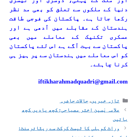
اور ملک کے پہلی، دوسری اور تیسری
دنیا کے ملکوں سے تعلق کو بھی مد نظر
رکھا جاتا ہے۔ پاکستان کی فوجی طاقت
ہندستان کے مقابلے میں آدھی ہے اور
عسکری تکنیک کے معاملے میں بھی
پاکستان سے بہت آگے ہے اس لئے پاکستان
کو اس معاملے میں ہندستان سے پر ہیز ہی
کرنا چاہئے۔
iftikharahmadquadri@gmail.com
تازہ خبریں
,
حالات حاضرہ
علامہ یٰسین اختر مصباحی: کچھ یادیں کچھ
باتیں
وراٹ کوہلی کا ٹیسٹ کرکٹ سے ریٹائرمنٹ: