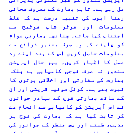
مل رہی ہے۔ تاہم بھارت کے معروف صحافی
رعنا ایوب کی تنبیہ درست ہے کہ غلط
معلومات اور فوٹو شاپ فوٹیج سے
اجتناب کیا جائے۔ چنانچہ بھارتی عوام
کو چاہئے کہ وہ صرف معتبر ذرائع سے
معلومات حاصل کریں اس کے بعد اپنے رد
عمل کا اظہار کریں۔ بہر حال آپریشن
سندور نہ صرف فوجی کامیابی ہے بلکہ
بھارت کی سفارتی اور اخلاقی برتری کا
ثبوت بھی ہے۔ کرنل صوفیہ قریشی اور ان
کے ساتھ بھارتی فوج کے بہادر جوانوں
نے اس آپریشن کو کامیابی سے انجام دے
کر ثابت کیا ہے کہ بھارت کی فوج ہر
مذہب، طبقے اور پس منظر کے جوانوں کی