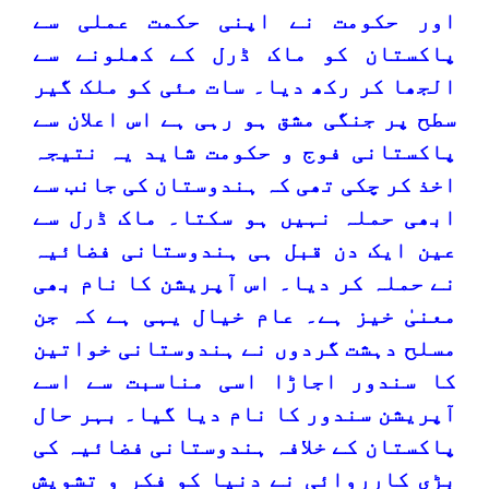
اور حکومت نے اپنی حکمت عملی سے
پاکستان کو ماک ڈرل کے کھلونے سے
الجھا کر رکھ دیا۔ سات مئی کو ملک گیر
سطح پر جنگی مشق ہو رہی ہے اس اعلان سے
پاکستانی فوج و حکومت شاید یہ نتیجہ
اخذ کر چکی تھی کہ ہندوستان کی جانب سے
ابھی حملہ نہیں ہو سکتا۔ ماک ڈرل سے
عین ایک دن قبل ہی ہندوستانی فضائیہ
نے حملہ کر دیا۔ اس آپریشن کا نام بھی
معنیٰ خیز ہے۔ عام خیال یہی ہے کہ جن
مسلح دہشت گردوں نے ہندوستانی خواتین
کا سندور اجاڑا اسی مناسبت سے اسے
آپریشن سندور کا نام دیا گیا۔ بہر حال
پاکستان کے خلافہ ہندوستانی فضائیہ کی
بڑی کارروائی نے دنیا کو فکر و تشویش