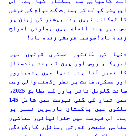
اسے کامیابی سے ہمکنار کیا ہے۔ اس
آپریشن کو لے کر بھارت کے عوام کی خوشی
کا ٹھکانہ نہیں ہے۔ بیشتر کی زبان پر
بس یہی چند الفاظ ہیں بھارتی افواج
زنده باد! صوفیہ قریشی زنده باد!
دنیا کی طاقتور عسکری قوتوں میں
امریکہ، روس اور چین کے بعد ہندستان
کا نمبر آتا ہے۔ دنیا میں ہتھیاروں
اور عسکری طاقت پر نظر رکھنے والی ویب
سائٹ گلوبل فائر پاور کے مطابق 2025ء
میں تیار کی گئی فہرست میں شامل 145
ملکوں میں پاکستان بارہویں نمبر پر
ہے۔ اس فہرست میں جغرافیائی، معاشی،
مقامی صنعت، قدرتی وسائل، کارکردگی