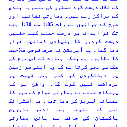
کے خلاف دہشت گرد حملوں کی منصوبہ بندی
کے مراکز رہے ہیں۔ بھارتی فضائیہ اور
فوج کے جوانوں نے رات 1:05 سے 1:30 بجے
تک نو اہداف پر درست حملے کیے جنہیں
دہشت گردوں کا بنیادی ڈھانچہ قرار
دیا گیا۔ یہ آپریشن نہ صرف فوجی صلاحیت
کا مظاہرہ ہے بلکہ بھارت کے اس عزم کی
عکاسی بھی کرتا ہے کہ وہ اپنی سر زمین
پر دہشتگردی کو کسی بھی قیمت پر
برداشت نہیں کرے گا۔ واضح ہو کہ
پہلگام حملے نے بھارتی عوام کے صبر کا
پیمانہ لبریز کر دیا تھا۔ یہ اسٹرائک
اسی کا نتیجہ ہے۔ ادھر ماہرین
پاکستان کی جانب سے پانچ بھارتی
طیاروں اور ایک ڈرون کو مار گرانے کے