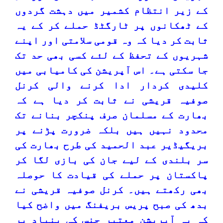
کے زیر انتظام کشمیر میں دہشت گردوں
کے ٹھکانوں پر ٹارگٹڈ حملے کر کے یہ
ثابت کر دیا کہ وہ قومی سلامتی اور اپنے
شہریوں کے تحفظ کے لئے کسی بھی حد تک
جا سکتی ہے۔ اس آپریشن کی کامیابی میں
کلیدی کردار ادا کرنے والی کرنل
صوفیہ قریشی نے ثابت کر دیا ہے کہ
بھارت کے مسلمان صرف پنکچر بنانے تک
محدود نہیں ہیں بلکہ ضرورت پڑنے پر
بریگیڈیر عبد الحمید کی طرح بھارت کی
سر بلندی کے لیے جان کی بازی لگا کر
پاکستان پر حملے کی قیادت کا حوصلہ
بھی رکھتے ہیں۔ کرنل صوفیہ قریشی نے
بدھ کی صبح پریس بریفنگ میں واضح کیا
کہ یہ آپریشن معتبر جنس کی بنیاد پر