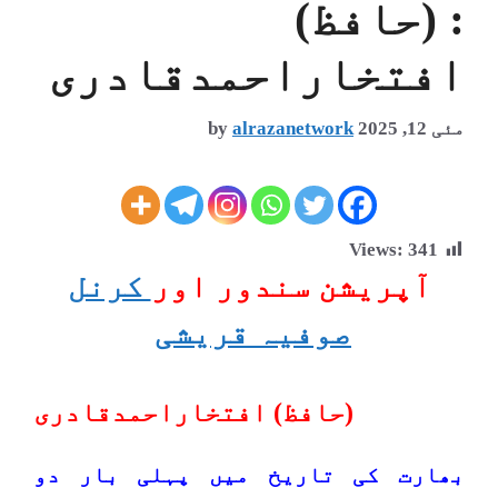
: (حافظ)
افتخاراحمدقادری
مئی 12, 2025
alrazanetwork
by
Views:
341
آپریشن سندور اور
کرنل
صوفیہ قریشی
(حافظ) افتخاراحمدقادری
بھارت کی تاریخ میں پہلی بار دو