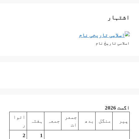
اشتہار
اسلامی تاریخٰ نام
اگست 2026
جمعر
اتوا
پیر
منگل
بدھ
جمعہ
ہفتہ
ات
ر
2
1