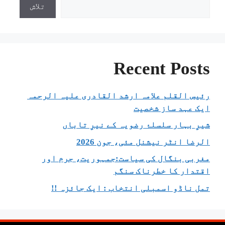
تلاش
Recent Posts
رئیس القلم علامہ ارشد القادری علیہ الرحمہ
ایک عہد ساز شخصیت
شیرِ بہار سلسلۂ رضویہ کے نیرِ تاباں
الرضا انٹر نیشنل مئی، جون 2026
مغربی بنگال کی سیاست:جمہوریت، جرم اور
اقتدار کا خطرناک سنگم
تمل ناڈو اسمبلی انتخاب : ایک جائزہ !!