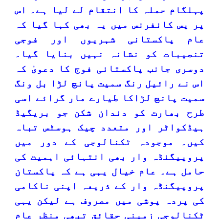
پہلگام حملہ کا انتقام لے لیا ہے۔ اس
پر یس کانفرنس میں یہ بھی کہا گیا کہ
عام پاکستانی شہریوں اور فوجی
تنصیبات کو نشانہ نہیں بنایا گیا۔
دوسری جانب پاکستانی فوج کا دعویٰ کہ
اس نے رائیل رنگ سمیت پانچ لڑا بل ونگ
سمیت پانچ لڑاکا طیارے مار گرائے اسی
طرح بھارت کو دندان شکن جو بریگیڈ
ہیڈکواٹر اور متعدد چیک ہوسٹس تباہ
کیں۔ موجودہ ٹکنالوجی کے دور میں
پروپیگنڈہ وار بھی انتہائی اہمیت کی
حامل ہے۔ عام خیال یہی ہے کہ پاکستان
پروپیگنڈہ وار کے ذریعہ اپنی ناکامی
کی پردہ پوشی میں مصروف ہے لیکن یہی
ٹکنالوجی زمینی حقائق تبھی منظر عام