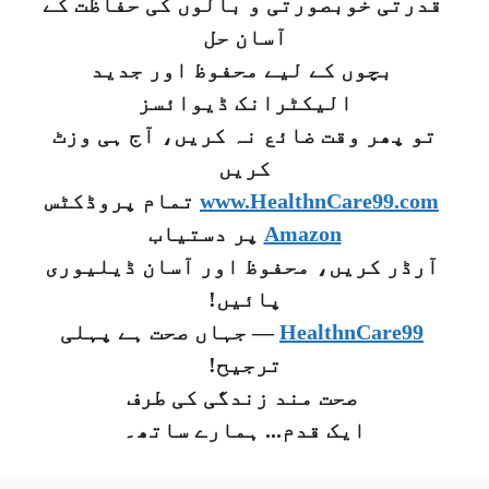
قدرتی خوبصورتی و بالوں کی حفاظت کے
آسان حل
بچوں کے لیے محفوظ اور جدید
الیکٹرانک ڈیوائسز
تو پھر وقت ضائع نہ کریں، آج ہی وزٹ
کریں
www.HealthnCare99.com
تمام پروڈکٹس
Amazon
پر دستیاب
آرڈر کریں، محفوظ اور آسان ڈیلیوری
پائیں!
HealthnCare99
— جہاں صحت ہے پہلی
ترجیح!
صحت مند زندگی کی طرف
ایک قدم... ہمارے ساتھ۔