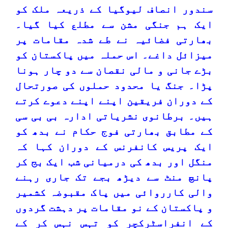
سندور انصاف لیوگیا کے ذریعہ ملک کو
ایک ہم جنگی مشن سے مطلع کیا گیا۔
بھارتی فضائیہ نے طے شدہ مقامات پر
میزائل داغے۔ اس حملہ میں پاکستان کو
بڑے جانی و مالی نقصان سے دو چار ہونا
پڑا۔ جنگ یا محدود حملوں کی صورتحال
کے دوران فریقین اپنے اپنے دعوے کرتے
ہیں۔ برطانوی نشریاتی ادارہ بی بی سی
کے مطابق بھارتی فوج حکام نے بدھ کو
ایک پریس کانفرنس کے دوران کہا کہ
منگل اور بدھ کی درمیانی شب ایک بج کر
پانچ منٹ سے دیڑھ بجے تک جاری رہنے
والی کارروائی میں پاک مقبوضہ کشمیر
و پاکستان کے نو مقامات پر دہشت گردوں
کے انفراسٹرکچر کو تہس نہس کر کے