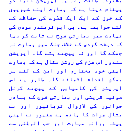
مشترکہ طاقت ہے۔ یہ آپریشن دنیا کو
پیغام دیتا ہے کہ بھارت اپنے شہریوں
کے خون کے ایک ایک قطرے کی حفاظت کے
لئے جوابدہ ہے۔ پی ایم نریندر مودی کی
قیادت میں بھارتی فوج نے ثابت کر دیا
کہ دہشت گردی کے خلاف جنگ میں بھارت نہ
جھکے گا اور نہ پیچھے ہٹے گا۔ آپریشن
سندور اس عزم کی روشن مثال ہے کہ بھارت
اپنی خود مختاری اور امن کے لئے ہر
ممکن اقدام اٹھائے گا۔ ظاہر ہے اس
آپریشن کی کامیابی کے پیچھے کرنل
صوفیہ قریشی اور بھارتی فوج کے بہادر
جوانوں کی لازوال قربانیوں اور بے
مثال جرات کا ہاتھ ہے جنہوں نے اپنی
پیشہ ورانہ مہارت اور حب الوطنی سے