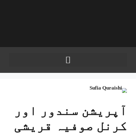
آپریشن سندور اور
کرنل صوفیہ قریشی