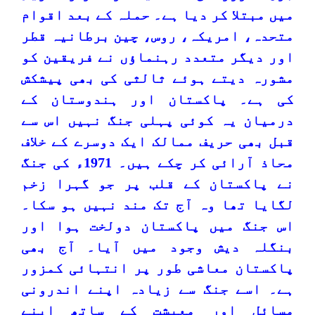
میں مبتلا کر دیا ہے۔ حملہ کے بعد اقوام
متحدہ، امریکہ، روس، چین برطانیہ قطر
اور دیگر متعدد رہنماؤں نے فریقین کو
مشورہ دیتے ہوئے ثالثی کی بھی پیشکش
کی ہے۔ پاکستان اور ہندوستان کے
درمیان یہ کوئی پہلی جنگ نہیں اس سے
قبل بھی حریف ممالک ایک دوسرے کے خلاف
محاذ آرائی کر چکے ہیں۔ 1971ء کی جنگ
نے پاکستان کے قلب پر جو گہرا زخم
لگایا تھا وہ آج تک مند نہیں ہو سکا۔
اس جنگ میں پاکستان دولخت ہوا اور
بنگلہ دیش وجود میں آیا۔ آج بھی
پاکستان معاشی طور پر انتہائی کمزور
ہے۔ اسے جنگ سے زیادہ اپنے اندرونی
مسائل اور معیشت کے ساتھ اپنے