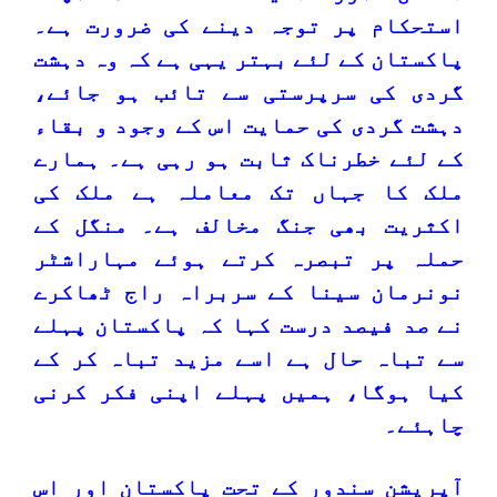
استحکام پر توجہ دینے کی ضرورت ہے۔
پاکستان کے لئے بہتر یہی ہے کہ وہ دہشت
گردی کی سرپرستی سے تائب ہو جائے،
دہشت گردی کی حمایت اس کے وجود و بقاء
کے لئے خطرناک ثابت ہو رہی ہے۔ ہمارے
ملک کا جہاں تک معاملہ ہے ملک کی
اکثریت بھی جنگ مخالف ہے۔ منگل کے
حملہ پر تبصرہ کرتے ہوئے مہاراشٹر
نونرمان سینا کے سربراہ راج ٹھاکرے
نے صد فیصد درست کہا کہ پاکستان پہلے
سے تباہ حال ہے اسے مزید تباہ کر کے
کیا ہوگا، ہمیں پہلے اپنی فکر کرنی
چاہئے۔
آپریشن سندور کے تحت پاکستان اور اس