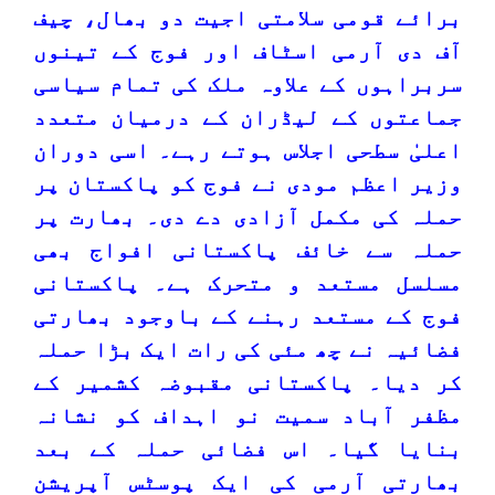
برائے قومی سلامتی اجیت دو بھال، چیف
آف دی آرمی اسٹاف اور فوج کے تینوں
سربراہوں کے علاوہ ملک کی تمام سیاسی
جماعتوں کے لیڈران کے درمیان متعدد
اعلیٰ سطحی اجلاس ہوتے رہے۔ اسی دوران
وزیر اعظم مودی نے فوج کو پاکستان پر
حملہ کی مکمل آزادی دے دی۔ بھارت پر
حملہ سے خائف پاکستانی افواج بھی
مسلسل مستعد و متحرک ہے۔ پاکستانی
فوج کے مستعد رہنے کے باوجود بھارتی
فضائیہ نے چھ مئی کی رات ایک بڑا حملہ
کر دیا۔ پاکستانی مقبوضہ کشمیر کے
مظفر آباد سمیت نو اہداف کو نشانہ
بنایا گیا۔ اس فضائی حملہ کے بعد
بھارتی آرمی کی ایک پوسٹس آپریشن