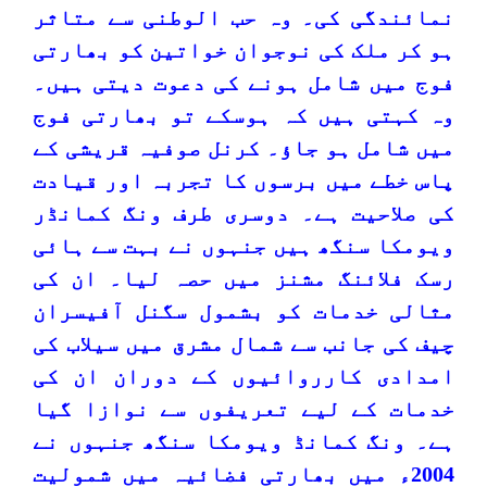
نمائندگی کی۔ وہ حب الوطنی سے متاثر
ہو کر ملک کی نوجوان خواتین کو بھارتی
فوج میں شامل ہونے کی دعوت دیتی ہیں۔
وہ کہتی ہیں کہ ہوسکے تو بھارتی فوج
میں شامل ہو جاؤ۔ کرنل صوفیہ قریشی کے
پاس خطے میں برسوں کا تجربہ اور قیادت
کی صلاحیت ہے۔ دوسری طرف ونگ کمانڈر
ویومکا سنگھ ہیں جنہوں نے بہت سے ہائی
رسک فلائنگ مشنز میں حصہ لیا۔ ان کی
مثالی خدمات کو بشمول سگنل آفیسران
چیف کی جانب سے شمال مشرق میں سیلاب کی
امدادی کارروائیوں کے دوران ان کی
خدمات کے لیے تعریفوں سے نوازا گیا
ہے۔ ونگ کمانڈ ویومکا سنگھ جنہوں نے
2004ء میں بھارتی فضائیہ میں شمولیت