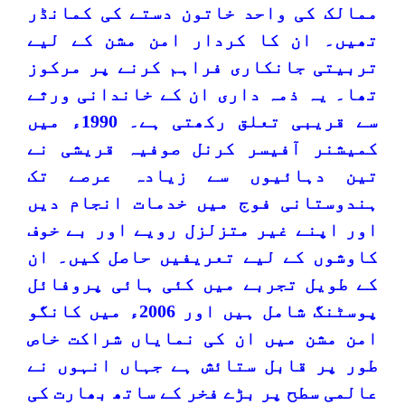
ممالک کی واحد خاتون دستے کی کمانڈر
تھیں۔ ان کا کردار امن مشن کے لیے
تربیتی جانکاری فراہم کرنے پر مرکوز
تھا۔ یہ ذمہ داری ان کے خاندانی ورثے
سے قریبی تعلق رکھتی ہے۔ 1990ء میں
کمیشنر آفیسر کرنل صوفیہ قریشی نے
تین دہائیوں سے زیادہ عرصے تک
ہندوستانی فوج میں خدمات انجام دیں
اور اپنے غیر متزلزل رویے اور بے خوف
کاوشوں کے لیے تعریفیں حاصل کیں۔ ان
کے طویل تجربے میں کئی ہائی پروفائل
پوسٹنگ شامل ہیں اور 2006ء میں کانگو
امن مشن میں ان کی نمایاں شراکت خاص
طور پر قابل ستائش ہے جہاں انہوں نے
عالمی سطح پر بڑے فخر کے ساتھ بھارت کی