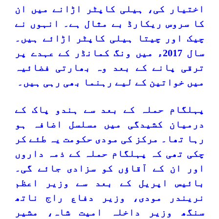
اختیار کی، ہیلی کاپٹر اڑانے میں ان
کا سروس ریکارڈ بے مثال ہے۔ انہوں نے
چیک اور چیتا ہیلی کاپٹر اڑائے ہیں۔
سال 2017ء میں ونگ کمانڈر کے عہدے پر
ترقی پانے کے بعد وہ بھارتی فضائیہ
میں خواتین کے لیے رہنما بھی رہی ہیں۔
پہلگام حملہ کے بعد سے ہندو پاک کے
درمیان کشیدگی میں مسلسل اضافہ ہو
رہا تھا۔ مرکز کی مودی حکومت یہ طئے کر
چکی تھی کہ پہلگام حملہ کے ذمہ داروں
اور ان کے آقاؤں کو سزادی جائے گی۔
بائیس اپریل کے بعد سے وزیر اعظم
نریندر مودی، وزیر دفاع راج ناتھ
سنگھ وزیر داخلہ امیت شاہ، مشیر