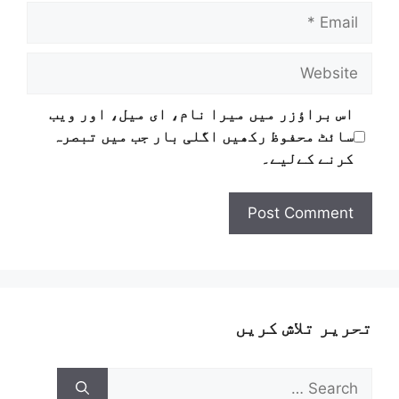
اس براؤزر میں میرا نام، ای میل، اور ویب
سائٹ محفوظ رکھیں اگلی بار جب میں تبصرہ
کرنے کےلیے۔
تحریر تلاش کریں