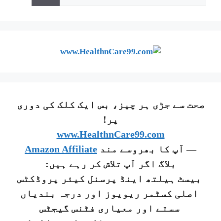
صحت سے جڑی ہر چیز، بس ایک کلک کی دوری
پر!
www.HealthnCare99.com
— آپ کا بھروسے مند
Amazon Affiliate
بلاگ اگر آپ تلاش کر رہے ہیں:
بیسٹ ہیلتھ اینڈ پرسنل کیئر پروڈکٹس
اصلی کسٹمر ریویوز اور درجہ بندیاں
سستے اور معیاری فٹنس گیجٹس