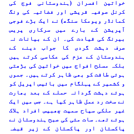
خواتین افسران (ہندوستانی فوج کی
کرنل صوفیہ قریشی اور فضائیہ کی ونگ
کمانڈر ویومکا سنگھ) نے ایک بڑے فوجی
آپریشن کے بارے میں سرکاری پریس
بیرنگ کی قیادت کی۔ ان کے بیانات نہ
صرف دہشت گردی کا جواب دینے کے
ہندوستان کے عزم کی عکاسی کرتے ہیں
بلکہ مسلح افواج میں خواتین کی بڑھتی
ہوئی طاقت کو بھی ظاہر کرتے ہیں۔ جموں
و کشمیر کے پہلگام میں بائیس اپریل کو
ہوئے دہشت گردانہ حملے کے بعد بھارت
نے سخت رد عمل ظاہر کیا ہے۔ جس میں ایک
غیر ملکی سیاح سمیت چھبیس افراد ہلاک
ہوئے تھے۔ سات مئی کی صبح ہندوستان نے
پاکستان اور پاکستان کے زیر قبضہ