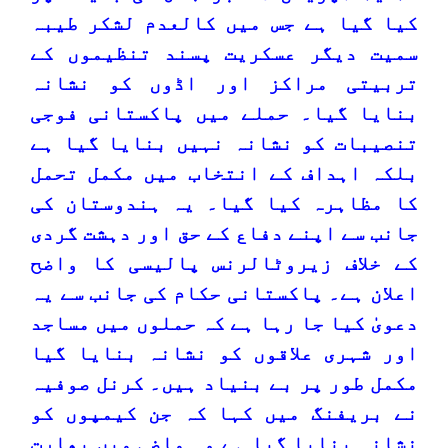
کیا گیا ہے جس میں کالعدم لشکر طیبہ
سمیت دیگر عسکریت پسند تنظیموں کے
تربیتی مراکز اور اڈوں کو نشانہ
بنایا گیا۔ حملے میں پاکستانی فوجی
تنصیبات کو نشانہ نہیں بنایا گیا ہے
بلکہ اہداف کے انتخاب میں مکمل تحمل
کا مظاہرہ کیا گیا۔ یہ ہندوستان کی
جانب سے اپنے دفاع کے حق اور دہشت گردی
کے خلاف زیروٹالرنس پالیسی کا واضح
اعلان ہے۔ پاکستانی حکام کی جانب سے یہ
دعویٰ کیا جا رہا ہے کہ حملوں میں مساجد
اور شہری علاقوں کو نشانہ بنایا گیا
مکمل طور پر بے بنیاد ہیں۔ کرنل صوفیہ
نے بریفنگ میں کہا کہ جن کیمپوں کو
نشانہ بنایا گیا ہے وہ ماضی میں بھارت