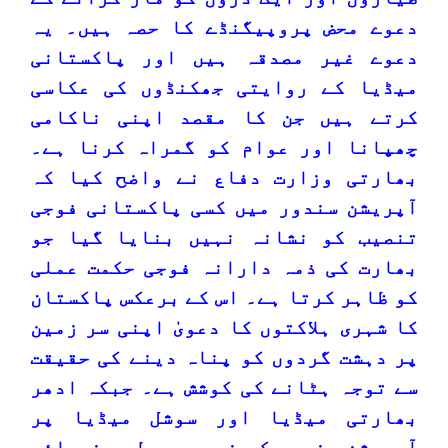
دعوے محض پروپیگنڈے کا حصہ ہیں۔ یہ
دعوے غیر مصدقہ ہیں اور پاکستانی
میڈیا کے روایتی جھکنڈوں کی عکاسی
کرتے ہیں جن کا مقصد اپنی ناکامی
چھپانا اور عوام کو گمراہ کرنا ہے۔
بھارتی وزارت دفاع نے واضح کیا کہ
آپریشن سندور میں کسی پاکستانی فوجی
تنصیب کو نشانہ نہیں بنایا گیا جو
بھارت کی ذمہ دارانہ فوجی حکمت عملی
کو ظاہر کرتا ہے۔ اس کے برعکس پاکستان
کا شہری ہلاکتوں کا دعویٰ اپنی سر زمین
پر دہشت گردوں کو پناہ دینے کی حقیقت
سے توجہ ہٹانے کی کوشش ہے۔ جبکہ ادھر
بھارتی میڈیا اور سوشل میڈیا پر
آپریشن سندور کو غیر معمولی پذیرائی