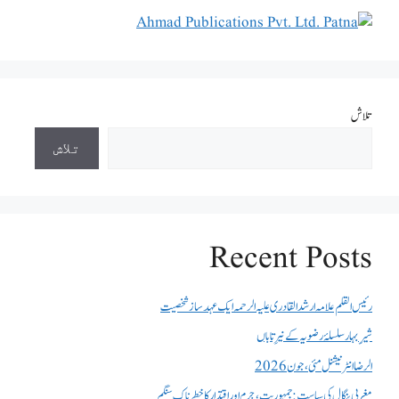
تلاش
تلاش
Recent Posts
رئیس القلم علامہ ارشد القادری علیہ الرحمہ ایک عہد ساز شخصیت
شیرِ بہار سلسلۂ رضویہ کے نیرِ تاباں
الرضا انٹر نیشنل مئی، جون 2026
مغربی بنگال کی سیاست:جمہوریت، جرم اور اقتدار کا خطرناک سنگم