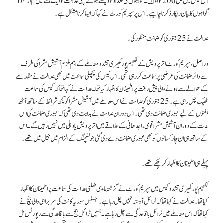
اس کیس میں کل 200 گواہ ہیں۔ گواہوں کی تعداد کو دیکھتے ہوئے نچلی عدالت کو ایک ہفتے میں کم از کم دو
گواہوں کا بیان ریکارڈ کرنا چاہیے۔ اس پر سپریم کورٹ نے کہا کہ ایسا کرنا مشکل ہے۔
عدالت نے 25 جنوری کو ضمانت منظور کی۔
دراصل، سپریم کورٹ اتر پردیش کے لکھیم پور کھیری تشدد معاملے کے اہم ملزم آشیش مشرا کی طرف
سے دائر ضمانت کی عرضی پر سماعت کر رہی تھی۔ اس کیس کی پچھلی سماعت میں بھی عدالت نے مقدمے
کے حوالے سے ہونے والی پیش رفت پر اطمینان کا اظہار کیا تھا۔ عدالت نے کہا تھا کہ کیس کی سماعت
ٹھیک چل رہی ہے۔ 25 جنوری کو عدالت نے اس معاملے میں آشیش مشرا کو کچھ شرائط کے ساتھ آٹھ
ہفتوں کے لیے عبوری ضمانت دی تھی۔ اس دوران عدالت نے ہدایت دی تھی کہ عبوری ضمانت کی اس
مدت کے دوران آشیش مشرا قومی راجدھانی کے علاقے میں اتر پردیش یا دہلی میں نہیں رہیں گے۔ اس
کے ساتھ ہی ان چار کسانوں کو بھی عبوری ضمانت دے دی گئی جو لنچنگ کے الزام میں جیل میں تھے۔
پہلے ہی اطمینان کا اظہار کر چکے تھے۔
لکھیم پور کھیری تشدد کیس میں سپریم کورٹ نے گزشتہ ماہ ہی ضلعی عدالت کی سماعت پر اطمینان کا اظہار
کیا تھا۔ عدالت نے کہا تھا کہ ٹرائل آہستہ نہیں چل رہا ہے۔جسٹس سوریہ کانت کی سربراہی والی بنچ نے
کہا تھا کہ اس معاملے میں ٹرائل باقاعدگی سے چل رہا ہے۔ ہمیں ٹرائل جج سے باقاعدگی سے رپورٹس مل