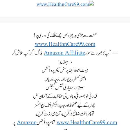
صحت سے جڑی ہر چیز، بس ایک کلک کی دوری پر!
www.HealthnCare99.com
— آپ کا بھروسے مند
Amazon Affiliate
بلاگ اگر آپ تلاش کر
رہے ہیں:
بیسٹ ہیلتھ اینڈ پرسنل کیئر پروڈکٹس
اصلی کسٹمر ریویوز اور درجہ بندیاں
سستے اور معیاری فٹنس گیجٹس
قدرتی خوبصورتی و بالوں کی حفاظت کے آسان حل
بچوں کے لیے محفوظ اور جدید الیکٹرانک ڈیوائسز
تو پھر وقت ضائع نہ کریں، آج ہی وزٹ کریں
www.HealthnCare99.com
تمام پروڈکٹس
Amazon
پر