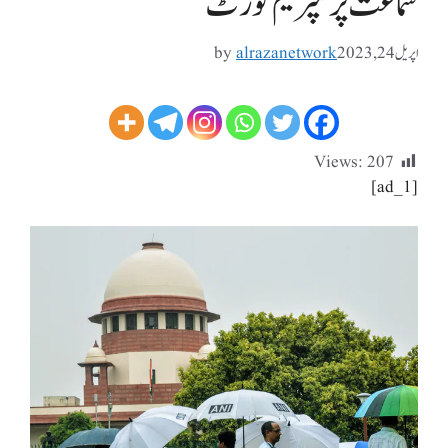
سماعت پر سپریم کورٹ
اپریل 24, 2023
alrazanetwork
by
Views:
207
[ad_1]