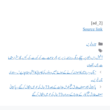
[ad_2]
Source link
تازہ خبریں
آشیش
,
اس
,
التوا
,
پر
,
پہنچے
,
دیگر
,
روزانہ
,
زیر
,
سپریم
,
سماعت
,
سے
,
کو
,
کورٹ
,
کی
,
کیس
,
گا
,
مشرا
,
مقدما
ت
,
میں
,
نقصان
‘سچن-بریڈمین کا موازنہ کرنے کے بجائے ہمیں دونوں کی کامیابی کا جشن منانا چاہیے’۔ – ہندی
میں خبریں۔
پاکستانی نژاد مصنف طارق فتح طویل علالت کے بعد 73 سال کی عمر میں انتقال کر گئے – پاکستانی
مصنف طارق فتح کینسر کے علاج کے دوران 73 سال کی عمر میں انتقال کر گئے