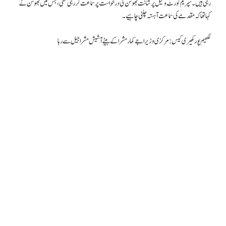
رہی ہیں۔ سپریم کورٹ وکیل پرشانت بھوشن کی درخواست پر سماعت کر رہی تھی، جس میں بھوشن نے
کہا تھا کہ مقدمے کی سماعت آہستہ چلنی چاہیے۔
لکھیم پور کھیری کیس: مرکزی وزیر اجے کمار مشرا کے بیٹے آشیش مشرا جیل سے رہا