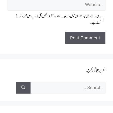
اس براؤزر میں میرا نام، ای میل، اور ویب سائٹ محفوظ رکھیں اگلی بار جب میں تبصرہ کرنے
کےلیے۔
تحریر تلاش کریں