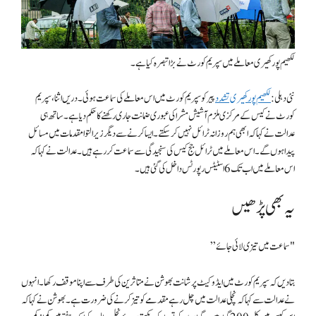
لکھیم پور کھیری معاملے میں سپریم کورٹ نے بڑا تبصرہ کیا ہے۔
نئی دہلی:
لکھیم پور کھیری تشدد
پیر کو سپریم کورٹ میں اس معاملے کی سماعت ہوئی۔ دریں اثنا، سپریم
کورٹ نے کیس کے مرکزی ملزم آشیش مشرا کی عبوری ضمانت جاری رکھنے کا حکم دیا ہے۔ ساتھ ہی
عدالت نے کہا کہ ابھی ہم روزانہ ٹرائل نہیں کر سکتے۔ ایسا کرنے سے دیگر زیر التوا مقدمات میں مسائل
پیدا ہوں گے۔ اس معاملے میں ٹرائل جج کیس کی سنجیدگی سے سماعت کر رہے ہیں۔ عدالت نے کہا کہ
اس معاملے میں اب تک 6 اسٹیٹس رپورٹس داخل کی گئی ہیں۔
یہ بھی پڑھیں
"سماعت میں تیزی لائی جائے”
بتا دیں کہ سپریم کورٹ میں ایڈوکیٹ پرشانت بھوشن نے متاثرین کی طرف سے اپنا موقف رکھا۔ انہوں
نے عدالت سے کہا کہ نچلی عدالت میں چل رہے مقدمے کو تیز کرنے کی ضرورت ہے۔ بھوشن نے کہا کہ