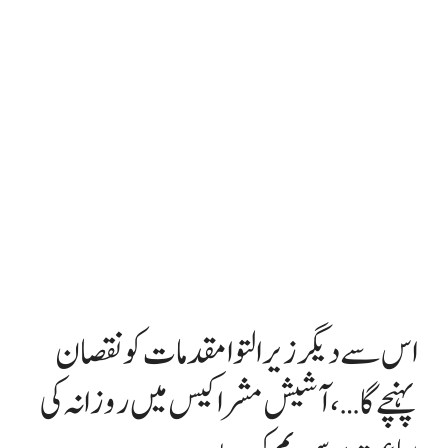
اس سے دیگر زیر التوا مقدمات کو نقصان
پہنچے گا…، آشیش مشرا کیس میں روزانہ کی