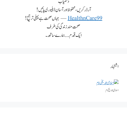
دستیاب
آرڈر کریں، محفوظ اور آسان ڈیلیوری پائیں!
HealthnCare99
— جہاں صحت ہے پہلی ترجیح!
صحت مند زندگی کی طرف
ایک قدم... ہمارے ساتھ۔
اشتہار
اسلامی تاریخٰ نام