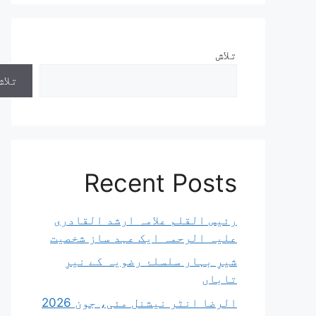
تلاش
تلاش
Recent Posts
رئیس القلم علامہ ارشد القادری
علیہ الرحمہ ایک عہد ساز شخصیت
شیرِ بہار سلسلۂ رضویہ کے نیرِ
تاباں
الرضا انٹر نیشنل مئی، جون 2026