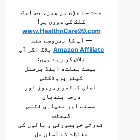
صحت سے جڑی ہر چیز، بس ایک
کلک کی دوری پر!
www.HealthnCare99.com
— آپ کا بھروسے مند
Amazon Affiliate
بلاگ اگر آپ
تلاش کر رہے ہیں:
بیسٹ ہیلتھ اینڈ پرسنل
کیئر پروڈکٹس
اصلی کسٹمر ریویوز اور
درجہ بندیاں
سستے اور معیاری فٹنس
گیجٹس
قدرتی خوبصورتی و بالوں کی
حفاظت کے آسان حل