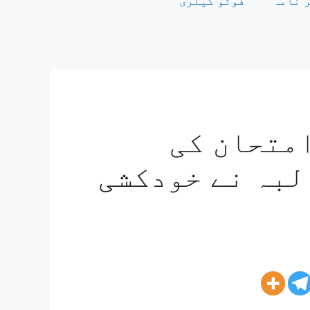
 نامہ
فوٹو گیلری
گانہ میں NEET امتحان کی
لبہ نے خودکشی