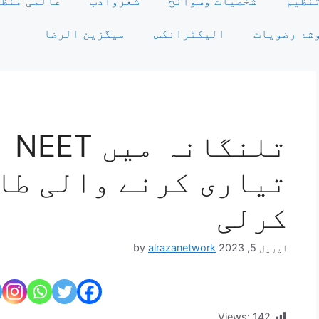
نظیم
شخصیات وسوانح
شعروادب
عالمی منظر
شۂ رضویات
الیکٹرانکس
میگزین الرضا
تلن
تیاری کرنے والی طا
کرلی
اپریل 5, 2023
alrazanetwork
by
Views:
142