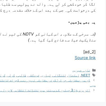
لگا کر خودکشی کر لی ہے۔ والد نے پولیس سے طلباء
کی درخواست کی۔ جس کے بعد اس کے خلاف مقدمہ درج 
یہ بھی پڑھیں-
(شہ سرخی کے علاوہ، اس
سنڈیکیٹ فیڈ سے شائع کیا گیا ہے۔)
[ad_2]
Source link
تازہ خبریں
NEET
,
امتحان
,
تلنگانہ
,
تیاری
,
خودکشی
,
طالبہ
,
کرلی
,
کرن
ڈی سی بمقابلہ جی ٹی: کوئی مقابلہ نہیں ہے… گجرات ٹائٹنز
دی۔
اترپردیش: 3 جیلوں کے سینئر سپرنٹنڈنٹ انتظامی لاپرواہی کے الزام میں معطل