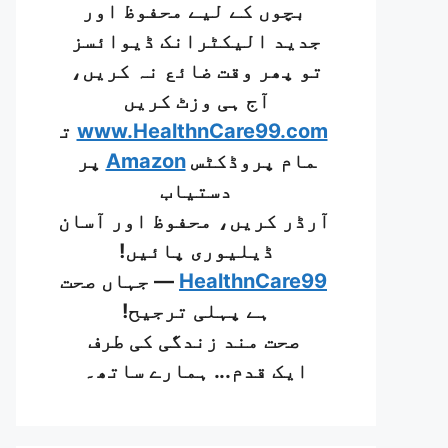
بچوں کے لیے محفوظ اور
جدید الیکٹرانک ڈیوائسز
تو پھر وقت ضائع نہ کریں،
آج ہی وزٹ کریں
www.HealthnCare99.com
ت
مام پروڈکٹس
Amazon
پر
دستیاب
آرڈر کریں، محفوظ اور آسان
ڈیلیوری پائیں!
HealthnCare99
— جہاں صحت
ہے پہلی ترجیح!
صحت مند زندگی کی طرف
ایک قدم... ہمارے ساتھ۔