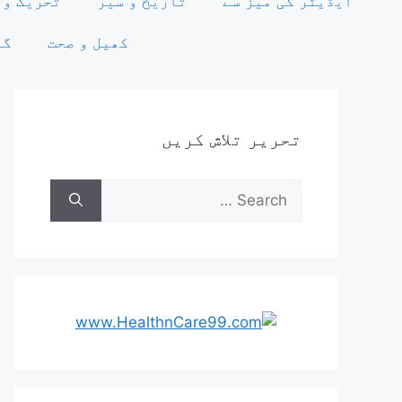
ایڈیٹر کی میز سے
تاریخ و سیر
تحریک وت
کھیل و صحت
گو
تحریر تلاش کریں