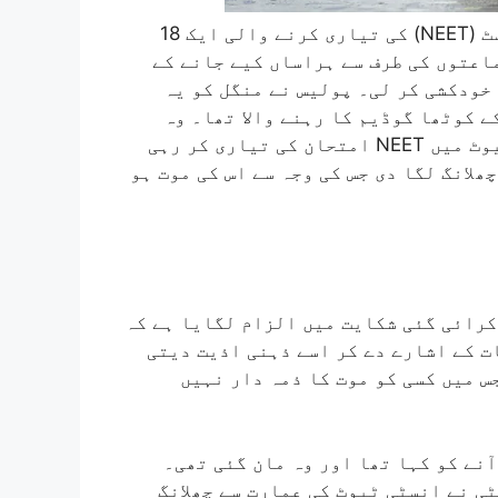
تلنگانہ میں قومی اہلیت کم داخلہ ٹیسٹ (NEET) کی تیاری کرنے والی ایک 18
اعتوں کی طرف سے ہراساں کیے جانے کے
 خودکشی کر لی۔ پولیس نے منگل کو یہ
 کوٹھا گوڈیم کا رہنے والا تھا۔ وہ
گزشتہ چھ ماہ سے حیات نگر کے ایک کوچنگ انسٹی ٹیوٹ میں NEET امتحان کی تیاری کر رہی
ھلانگ لگا دی جس کی وجہ سے اس کی موت ہو
کرائی گئی شکایت میں الزام لگایا ہے کہ
ت کے اشارے دے کر اسے ذہنی اذیت دیتی
س میں کسی کو موت کا ذمہ دار نہیں
آنے کو کہا تھا اور وہ مان گئی تھی۔
ی نے انسٹی ٹیوٹ کی عمارت سے چھلانگ