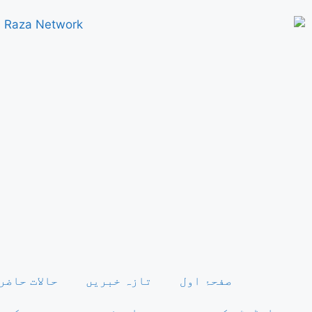
صفحۂ اول
تازہ خبریں
حالات حاضر