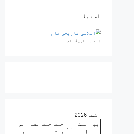
اشتہار
اسلامی تاریخٰ نام
اگست 2026
پی
منگ
جمع
جمع
ہفت
اتو
بدھ
ر
ل
رات
ہ
ہ
ار