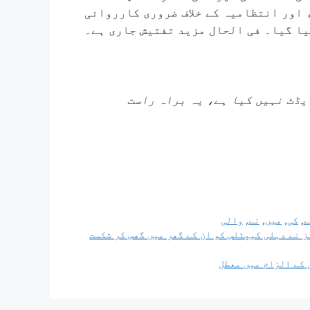
 اور انتظامیہ کے خلاف ضروری کارروائی
کیا گیا۔ فی الحال مزید تفتیش جاری ہے۔
 کہانی کو NDTV کی ٹیم نے ایڈٹ نہیں کیا ہے، یہ براہ راست
ے
,
کی
,
میں
,
نے
,
والی
 نے دہلی کیپٹلس کو ان کے گھر میں گھس کر شکست