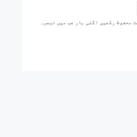
ٹ محفوظ رکھیں اگلی بار جب میں تبصرہ