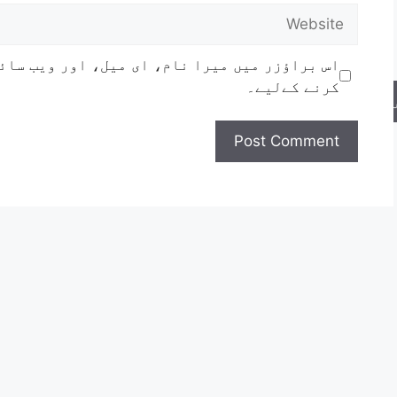
اس براؤزر میں میرا نام، ای میل، اور ویب سائ
کرنے کےلیے۔