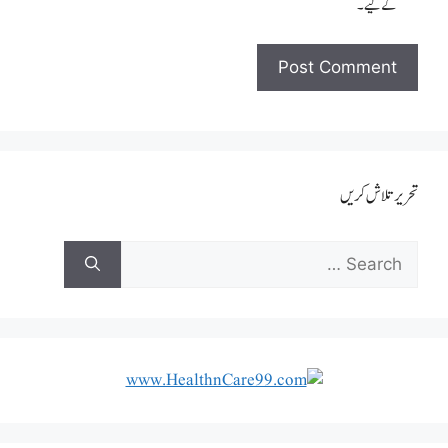
کےلیے۔
تحریر تلاش کریں