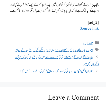
پنجاب پولیس نے ابھی تک اس فوٹیج پر کوئی تبصرہ نہیں کیا۔ دہلی پولیس کے ایک سینئر افسر نے کہا کہ وہ
اس بات کی جانچ کر رہے ہیں کہ آیا ویڈیو میں نظر آنے والا شخص امرت پال سنگھ اور اس کا ساتھی ہے۔
[ad_2]
Source link
تازہ خبریں
امرت
,
پال
,
پنجاب
,
پولیس
,
تحقیقات
,
تیز
,
جاری
,
دیں
,
سنگھ
,
کر
,
کی
,
مفرور
,
نے
,
ویڈیو
پنچایت انتخابات پر نظریں: ممتا بنرجی آج سے دو روزہ ہڑتال شروع کریں گی، بی جے پی-
کانگریس بھی تیار
کامران اکمل کو کپتان سے بھائی کی امید، کیا بابر سابق کرکٹر کی درخواست سنیں گے؟
Leave a Comment