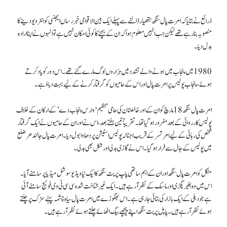
ذرائع نے بتایا کہ امرت پال سنگھ ہتھیار ڈالنے سے پہلے ایک بین الاقوامی خبر رساں ایجنسی کو انٹرویو دینے کا
منصوبہ بنا رہے تھے لیکن جب انہیں معلوم ہوا کہ ان کے بچنے کا کوئی امکان نہیں ہے تو انہوں نے اپنا ارادہ
بدل دیا۔
1980 میں پنجاب میں ہونے والے تشدد میں ہزاروں لوگ مارے گئے تھے۔ اس دور کو یاد کرتے
ہوئے، پنجاب پولیس پر امرت پال اور اس کے حامیوں کو گرفتار کرنے کے لیے بہت دباؤ ہے۔
امرت پال سنگھ 18 مارچ کو ان کے اور خالصتان کی حامی تنظیم ‘وارس پنجاب دے’ کے ارکان کے خلاف
پولیس کارروائی کے بعد مفرور ہو گیا تھا۔ تقریباً تین ہفتے بعد، اس نے اور ان کے حامیوں نے ایک گرفتار
شخص کی رہائی کے لیے امرتسر کے قریب اجنالہ پولیس اسٹیشن پر دھاوا بول دیا۔ امرت پال جالندھر ضلع
میں پولیس کے جال سے فرار ہو گیا۔ اس نے گاڑی بدلی اور شکل بھی بدلی۔
منگل کو امرت پال سنگھ اور ان کے اہم ساتھی پاپ پریت سنگھ کا ایک نیا ویڈیو سوشل میڈیا پر سامنے آیا۔
اس میں وہ بغیر پگڑی اور ماسک کے نظر آرہے ہیں۔ایک غیر شناخت شدہ سی سی ٹی وی فوٹیج سامنے آئی
ہے جو دہلی کے ایک بازار کی بتائی جارہی ہے۔ اس بھگوڑے میں امرت پال سیاہ چشمہ پہنے سڑک پر چلتے
ہوئے نظر آ رہے ہیں۔ پاپل پریت سنگھ اپنے پیچھے بیگ اٹھائے چلتے ہوئے نظر آ رہے ہیں۔