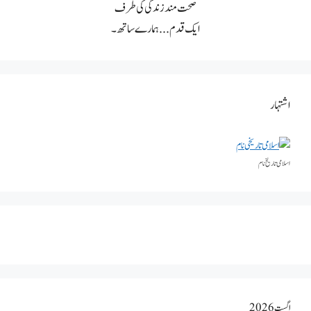
صحت مند زندگی کی طرف
ایک قدم... ہمارے ساتھ۔
اشتہار
اسلامی تاریخٰ نام
اگست 2026