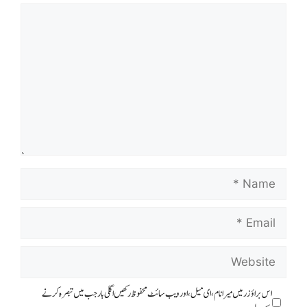
اس براؤزر میں میرا نام، ای میل، اور ویب سائٹ محفوظ رکھیں اگلی بار جب میں تبصرہ کرنے