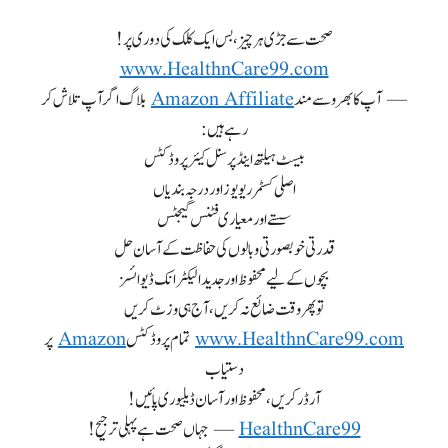
صحت سے جڑی ہر چیز، بس ایک کلک کی دوری پر!
www.HealthnCare99.com
— آپ کا بھروسے مند
Amazon Affiliate
بلاگ اگر آپ تلاش کر
رہے ہیں:
بیسٹ ہیلتھ اینڈ پرسنل کیئر پروڈکٹس
اصلی کسٹمر ریویوز اور درجہ بندیاں
سستے اور معیاری فٹنس گیجٹس
قدرتی خوبصورتی و بالوں کی حفاظت کے آسان حل
بچوں کے لیے محفوظ اور جدید الیکٹرانک ڈیوائسز
تو پھر وقت ضائع نہ کریں، آج ہی وزٹ کریں
www.HealthnCare99.com
تمام پروڈکٹس
Amazon
پر
دستیاب
آرڈر کریں، محفوظ اور آسان ڈیلیوری پائیں!
HealthnCare99
— جہاں صحت ہے پہلی ترجیح!