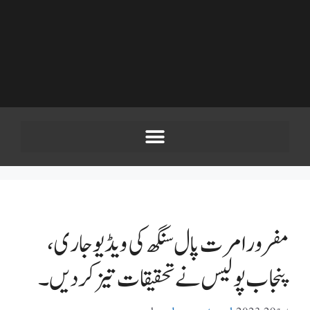
مفرور امرت پال سنگھ کی ویڈیو جاری،
پنجاب پولیس نے تحقیقات تیز کر دیں۔