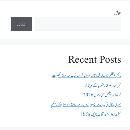
تلاش
تلاش
Recent Posts
رئیس القلم علامہ ارشد القادری علیہ الرحمہ ایک عہد ساز شخصیت
شیرِ بہار سلسلۂ رضویہ کے نیرِ تاباں
الرضا انٹر نیشنل مئی، جون 2026
مغربی بنگال کی سیاست:جمہوریت، جرم اور اقتدار کا خطرناک سنگم
تمل ناڈو اسمبلی انتخاب : ایک جائزہ !!