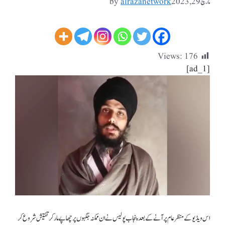
مارچ 29, 2023
alrazanetwork
by
Views:
176
[ad_1]
اس ویڈیو کے منظر عام پر آنے کے بعد پنجاب پولیس نے ان ممکنہ جگہوں پر چھاپے مار کر تفتیش شروع کر