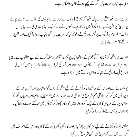
دی ہے جہاں امرت پال سنگھ کے چھپے ہونے کا زیادہ امکان ہے۔
بنیاد پرست سکھ مبلغ امرت پال سنگھ گزشتہ 12 دنوں سے فرار ہے اور پولیس کی جانب سے بڑے پیمانے
پر سرچ آپریشن کے باوجود پکڑا نہیں جا سکا ہے۔ انہوں نے بدھ کو ایک ویڈیو جاری کی۔ یہ ویڈیو اس
وقت منظر عام پر آئی جب پولیس ذرائع نے دعویٰ کیا کہ امرت پال سنگھ پنجاب واپس آگیا ہے اور ہتھیار
ڈالنے کا منصوبہ بنا رہا ہے۔
امرت پال سنگھ گزشتہ ماہ مسلح ہجوم کے ساتھ ایک پولیس اسٹیشن پر حملہ کرنے کے لیے مطلوب ہے۔ بتایا
جاتا ہے کہ جب وہ ہوشیار پور کے گائوں سے ہوتا ہوا امرتسر کی طرف جا رہا تھا تو پنجاب پولیس کو اس کی
اطلاع ملی۔ ذرائع نے بتایا کہ وہ اس علاقے میں موجود ہے۔
پولیس نے اسے اور اس کے ساتھیوں کو پکڑنے کے لیے منگل کی رات کو ہوشیار پور اور آس پاس کے
دیہاتوں میں گھر گھر تلاشی مہم شروع کی، جو کئی مجرمانہ معاملات میں ملزم ہیں۔ تاہم، امرت پال سنگھ کو
ہوشیار پور کے مریان گاؤں کے ایک گرودوارہ میں انووا کار چھوڑ کر کھیتوں میں بھاگتے ہوئے دیکھا گیا۔
بعد ازاں پولیس نے کار کو برآمد کرلیا۔
مشتبہ افراد کو پکڑنے کے لیے سڑکوں پر چوکیاں اور رکاوٹیں کھڑی کر کے گاؤں اور اس کے اطراف میں
گھیرے میں لے کر سرچ آپریشن شروع کر دیا گیا۔