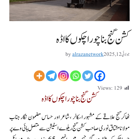
کشن گنج بنا چوراچکوں کااڈہ
جولائی 12, 2025
alrazanetwork
by
Views:
129
کشن گنج بنا چوراچکوں کااڈہ
ٹھاکر گنج علاقے کے مشہور اسکالر ،شاعر اور حساس مضمون نگار جناب
مولانا مشتاق نوری صاحب کشن گنج ریلوے اسٹیشن سے متصل ہائی وے پر