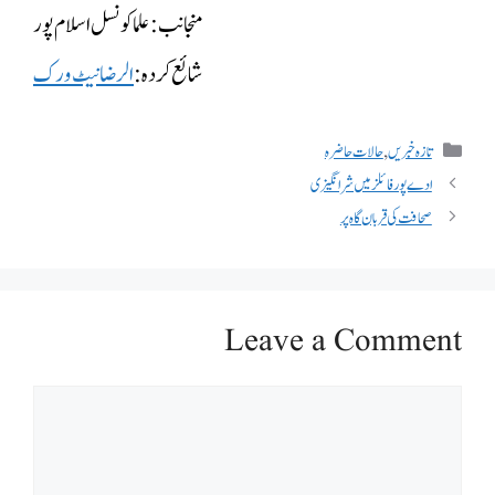
منجانب: علما کونسل اسلام پور
شائع کردہ:
الرضا نیٹ ورک
تازہ خبریں
,
حالات حاضرہ
ادے پور فائلز میں شرانگیزی
صحافت کی قربان گاہ پر
Leave a Comment