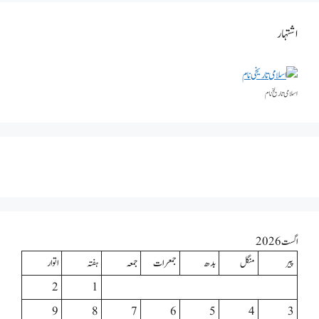
اشتہار
اسلامی تاریخٰ نام
اگست 2026
پیر
منگل
بدھ
جمعرات
جمعہ
ہفتہ
اتوار
2
1
9
8
7
6
5
4
3