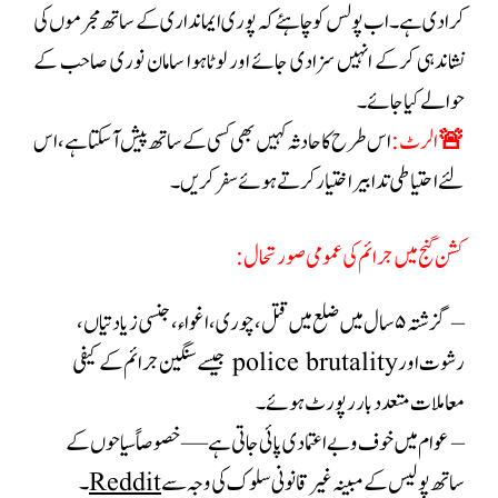
کرادی ہے۔اب پولس کو چاہئے کہ پوری ایمانداری کے ساتھ مجرموں کی
نشاندہی کرکے انہیں سزادی جائے اور لوٹاہوا سامان نوری صاحب کے
حوالے کیاجائے۔
🚨 الرٹ:
اس طرح کا حادثہ کہیں بھی کسی کے ساتھ پیش آسکتا ہے ،اس
لئے احتیاطی تدابیر اختیارکرتے ہوئے سفر کریں ۔
کشن گنج میں جرائم کی عمومی صورتحال:
– گزشتہ ۵ سال میں ضلع میں قتل، چوری، اغواء، جنسی زیادتیاں،
رشوت اور police brutality جیسے سنگین جرائم کے کیفی
معاملات متعدد بار رپورٹ ہوئے۔
– عوام میں خوف و بےاعتمادی پائی جاتی ہے—خصوصاً سیاحوں کے
ساتھ پولیس کے مبینہ غیر قانونی سلوک کی وجہ سے
Reddit
۔