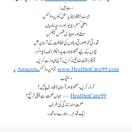
رہے ہیں:
بیسٹ ہیلتھ اینڈ پرسنل کیئر پروڈکٹس
اصلی کسٹمر ریویوز اور درجہ بندیاں
سستے اور معیاری فٹنس گیجٹس
قدرتی خوبصورتی و بالوں کی حفاظت کے آسان حل
بچوں کے لیے محفوظ اور جدید الیکٹرانک ڈیوائسز
تو پھر وقت ضائع نہ کریں، آج ہی وزٹ کریں
www.HealthnCare99.com
تمام پروڈکٹس
Amazon
پر
دستیاب
آرڈر کریں، محفوظ اور آسان ڈیلیوری پائیں!
HealthnCare99
— جہاں صحت ہے پہلی ترجیح!
صحت مند زندگی کی طرف
ایک قدم... ہمارے ساتھ۔