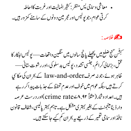
معاشی و سماجی پس منظر
: کثیر المالیت اور غربت کا احاطہ
کرتی
عوام، جو پولیس اور مجرمین دونوں کے سامنے کمزور ہیں
۔
✍️ خلاصہ:
کِشَن گنج ضلع میں پچھلے پانچ سالوں میں سنگین واقعات—پولیس اہلکار کا
قتل، بڑا مالی کرائم، جنسی تشدد، پولیس بدسلوکی، اور رشوت ستانی—
ظاہر ہوئے، جو نہ صرف law-and-order کے بحران کی عکاسي
کرتے ہیں، بلکہ عوام میں خوف اور عدم تحفظ کے جذبات پیدا کر رہے
ہیں۔ اعداد و شمار (مثلاً ۷۸.۹۲ crime rate) اور درست عرصہ
وار ڈیٹا مینجمنٹ کے بغیر بہتری مشکل ہے۔ تاہم بہتر پالیسی، شفاف قانون
نافذ اور سماجی تعمیر کے ذریعے یہ بحران کم کیے جا سکتے ہیں۔