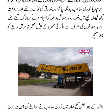
تھوڑی دوری پر موجود تھے ،ان چھنتائی بازوں نے کافی جلدی اس واقعہ کو
انجام دیا، نوری صاحب چونکہ چاقو اور بندوق کی نوک پرتھے اوربروقت
کچھ فیصلہ لیتے تب تک وہ بد معاش واقعہ کو انجام دے کر بھاگ گئے تھے
اور بد معاشوں کی طرف سے ناگہانی خطرہ کے پیش نظر خاموش رہنے کو
بہتر سمجھے۔
واقعہ کے بعد کشن گنج تھانہ میں نوری صاحب نے معاملے کی شکایت درج