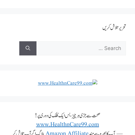
تحریر تلاش کریں
صحت سے جڑی ہر چیز، بس ایک کلک کی دوری پر!
www.HealthnCare99.com
— آپ کا بھروسے مند
Amazon Affiliate
بلاگ اگر آپ تلاش کر