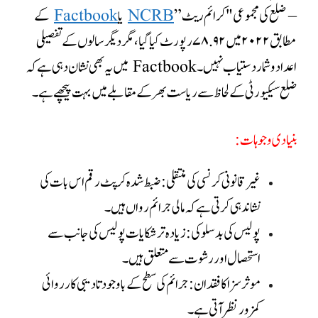
– ضلع کی مجموعی "کرائم ریٹ”
NCRB
یا
Factbook
کے
مطابق ۲۰۲۲ میں ۷۸.۹۲ رپورٹ کیا گیا، مگر دیگر سالوں کے تفصیلی
اعداد و شمار دستیاب نہیں
۔ Factbook میں یہ بھی نشان دہی ہے کہ
ضلع سیکیورٹی کے لحاظ سے ریاست بھر کے مقابلے میں بہت پیچھے ہے
۔
بنیادی وجوہات:
غیر قانونی کرنسی کی منتقلی
: ضبط شدہ کرپٹ رقم اس بات کی
نشاندہی کرتی ہے کہ مالی جرائم رواں ہیں۔
پولیس کی بدسلوکی
: زیادہ تر شکایات پولیس کی جانب سے
استحصال اور رشوت سے متعلق ہیں۔
موثر سزا کا فقدان
: جرائم کی سطح کے باوجود تادیبی کارروائی
کمزور نظر آتی ہے۔