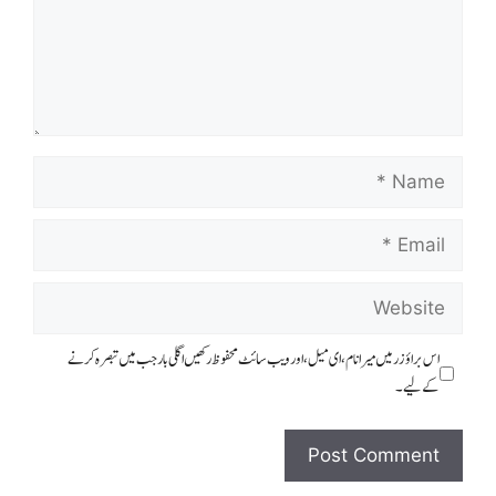
اس براؤزر میں میرا نام، ای میل، اور ویب سائٹ محفوظ رکھیں اگلی بار جب میں تبصرہ کرنے
کےلیے۔