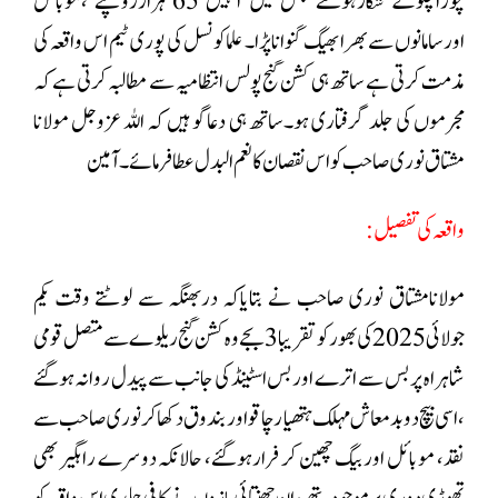
چوراچکوکے شکارہوگئے جس میں انہیں 65 ہزارروپئے ،موبائل
اورسامانوں سے بھرا بھیگ گنواناپڑا۔ علماکونسل کی پوری ٹیم اس واقعہ کی
مذمت کرتی ہے ساتھ ہی کشن گنج پولس انتظامیہ سے مطالبہ کرتی ہے کہ
مجرموں کی جلد گرفتاری ہو۔ساتھ ہی دعاگو ہیں کہ اللہ عزوجل مولانا
مشتاق نوری صاحب کواس نقصان کا نعم البدل عطافرمائے۔ آمین
واقعہ کی تفصیل:
مولانامشتاق نوری صاحب نے بتایاکہ دربھنگہ سے لوٹتے وقت یکم
جولائی 2025 کی بھورکو تقریبا 3بجے وہ کشن گنج ریلوے سے متصل قومی
شاہراہ پر بس سے اترے اور بس اسٹینڈ کی جانب سے پیدل روانہ ہوگئے
،اسی بیچ دو بدمعاش مہلک ہتھیارچاقواور بندوق دکھاکر نوری صاحب سے
نقد، موبائل اور بیگ چھین کر فرارہوگئے، حالانکہ دوسرے راہگیر بھی