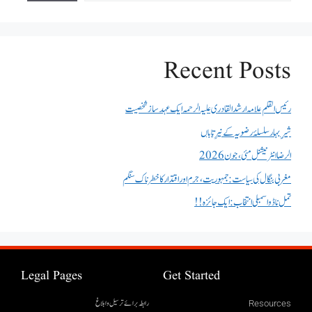
Recent Posts
رئیس القلم علامہ ارشد القادری علیہ الرحمہ ایک عہد ساز شخصیت
شیرِ بہار سلسلۂ رضویہ کے نیرِ تاباں
الرضا انٹر نیشنل مئی، جون 2026
مغربی بنگال کی سیاست:جمہوریت، جرم اور اقتدار کا خطرناک سنگم
تمل ناڈو اسمبلی انتخاب : ایک جائزہ !!
Legal Pages
Get Started
رابطہ برائے ترسیل وابلاغ
Resources