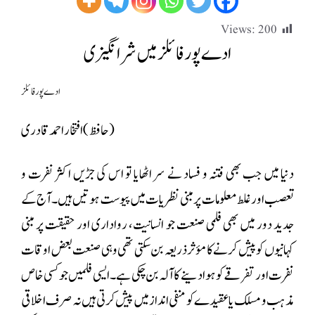
Views:
200
ادے پور فائلز میں شرانگیزی
ادے پور فائلز
(حافظ)افتخاراحمدقادری
دنیا میں جب بھی فتنہ و فساد نے سر اٹھایا تو اس کی جڑیں اکثر نفرت و
تعصب اور غلط معلومات پر مبنی نظریات میں پیوست ہوتیں ہیں۔ آج کے
جدید دور میں بھی فلمی صنعت جو انسانیت، رواداری اور حقیقت پر مبنی
کہانیوں کو پیش کرنے کا مؤثر ذریعہ بن سکتی تھی وہی صنعت بعض اوقات
نفرت اور تفرقے کو ہوا دینے کا آلہ بن چکی ہے۔ ایسی فلمیں جو کسی خاص
مذہب و مسلک یا عقیدے کو منفی انداز میں پیش کرتی ہیں نہ صرف اخلاقی