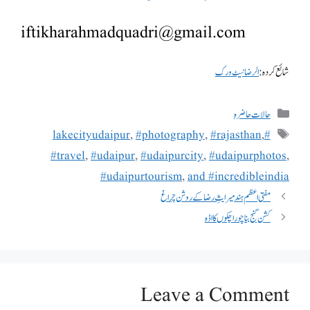
iftikharahmadquadri@gmail.com
شائع کردہ:
الرضا نیٹ ورک
حالات حاضرہ
,
#photography
,
#rajasthan
,
#lakecityudaipur
#travel
,
#udaipur
,
#udaipurcity
,
#udaipurphotos
,
#udaipurtourism
,
and #incredibleindia
مفتی اعظم ہند میراثِ رضا کے روشن چراغ
کشن گنج بنا چوراچکوں کااڈہ
Leave a Comment