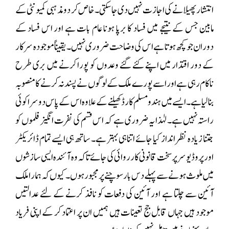
انتشار پھیلانے کی اجازت نہیں دی جا سکتی۔ خاص کر دو مذہبی کمیونٹی کے
مابین جس کے نتیجے میں فساد کا برپا ہونا عام بات ہے اور اس فساد کے
دوران جو کچھ ہوتا ہے اس کی وضاحت ضروری نہیں۔ یقیناً موجودہ سرکار
کے دور اقتدار میں اپنے کئے گئے وعدوں کو پورا کرنے میں بری طرح
ناکام رہی ہے اور اسے پورے ملک کے لوگوں نے پسند نہ کرنے کا منصوبہ
بنا لیا ہے۔ ایسے میں ہند و مسلم کارڈ کھیلنے کے علاوہ اس کے پاس دوسرا کوئی
راستہ نہیں ہے۔ لہٰذا یہ ضروری ہے کہ اس قسم کی نفرت انگیز فلموں کو
جتنا زیادہ نظر انداز کیا جائے اتنا ہی بہتر ہے۔ ساتھ ہی ایسے تمام ڈائریکٹر
اور پروڈیوسر پر سخت قانونی کارروائی کی جائے تاکہ وہ آئندہ ایسی سازشوں
میں ملوث ہونے سے پہلے دس بار سوچنے پر مجبور ہوں۔ کیوں کہ ہمارا ملک
آئین سے چلتا ہے اور آئین کی دفعات کو نافذ کرنے کے لئے عدالتیں
موجود ہیں جہاں قابل جج تعینات ہیں ہمیں ان پر اعتماد کر کے اپنی فریاد