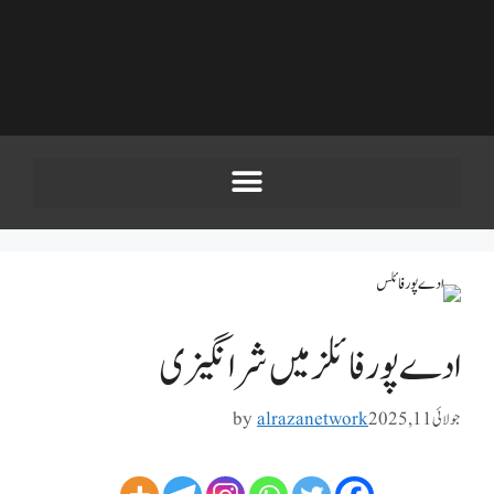
ادے پور فائلز میں شرانگیزی
جولائی 11, 2025
alrazanetwork
by