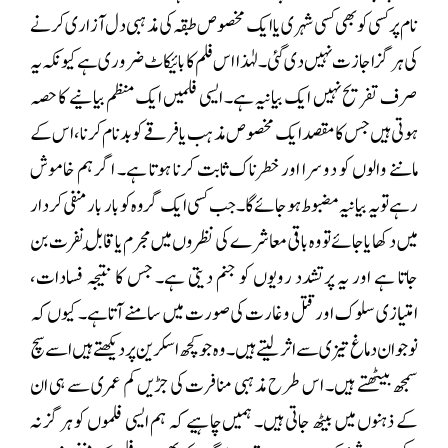
نام پر کسی کو بھی کسی شہری یا ایک مخصوص طبقہ کی مذہبی دل آزاری کرنے
کی ہرگز اجازت نہیں دی گئی۔ لہٰذا اس فلم کا بائیکاٹ ضروری ہے کیونکہ یہ
صرف تفریح نہیں ایک بیانیہ ہے۔ ایسی فلمیں ایک منظم بیانیے کا حصہ
ہوتی ہیں جس کا مقصد ایک مخصوص مذہب یا فرقے کو بدنام کرنا، اس کے
ماننے والوں کو دوسرا اور خطرناک ثابت کرنا ہوتا ہے۔ اگر ہم خاموش
رہے تو یہ بیانیہ مضبوط ہو جائے گا۔ جب کسی ایک گروہ کو بار بار منفی کردار
میں دکھایا جائے تو وہ باقی معاشرے کی نظروں میں مجرم یا قابلِ نفرت بن
جاتا ہے اور یہ پرتشدد رویوں کو جنم دیتی ہے۔ جس کا نتیجہ فسادات،
امتیازی سلوک اور قتل و غارت کی صورت میں سامنے آتا ہے۔ کیوں کہ
نوجوان دماغ تیزی سے اثر لیتے ہیں۔ وہ جو کچھ اسکرین پر دیکھتے ہیں اسے سچ
سمجھ بیٹھتے ہیں۔ اس طرح مذہبی منافرت کی جڑیں کم عمری سے ہی ان
کے ذہنوں میں بیٹھ جاتی ہیں۔ ہمیں چاہیے کہ ہم ایسی فلموں کو ہرگز نہ