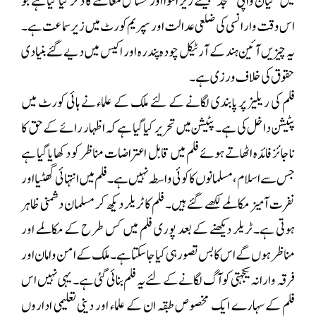
میں ’گیان واپی مسجد‘ جیسے زیر التوا اور حساس معاملے کا ذکر کیا گیا ہے جو
اس وقت وارانسی کی ضلعی عدالت اور سپریم کورٹ میں زیر سماعت ہے۔
یہ چیزیں آئین ہند کے آرٹیکل چودہ پندرہ اور اکیس میں دیے گئے بنیادی
حقوق کی خلاف ورزی ہے۔
فلم کی ریلیز پر پابندی لگانے کے لئے ملک کے علماء نے ہائی کورٹ میں
پٹیشن داخل کی ہے۔ پٹیشن میں تحریر کیا گیا ہے کہ اظہار رائے کے حق کا
ناجائز فائدہ اٹھاتے ہوئے فلم میں قابل اعتراضات مناظر کو دکھایا گیا ہے
جس سے اسلام، مسلمانوں کا کوئی واسطہ نہیں ہے۔ فلم میں انتہائی گھٹیا اور
نفرت آمیز مکالمے لکھے گئے ہیں۔ فلم کا ٹریلر دیکھ کر مسلمان دشمنی ظاہر
ہوتی ہے۔ ٹریلر دیکھنے کے بعد پوری فلم میں کس طرح کے مکالمے اور
مناظر ہوں گے اس کا بس تصور ہی کیا جاسکتا ہے۔ ملک کے امن و امان اور
فرقہ وارانہ یکجہتی کو آگ لگانے کے لئے یہ فلم بنائی گئی ہے۔ یہی نہیں اس
فلم کے سہارے ایک مخصوص طبقہ ان کے علماء اور دینی تعلیمی اداروں