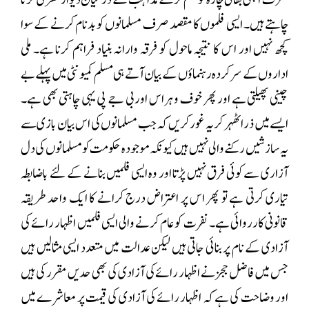
چاہتے ہیں۔ ایسی فلموں کا مقصد صرف مسلمانوں کو بدنام کرنے کے سوا
کچھ نہیں اور اس کا نتیجہ ماحول کو فرقہ وارانہ بنیاد فراہم کرنا ہے۔ ملی
اداروں کے سرکردہ رہنماؤں کے بیان آتے ہی مسلم کمیونٹی میں پہلے بے
چینی پھیلتی ہے اور پھر خوف و ہراس اور بی جے پی یہی چاہتی بھی ہے۔
ایسے میں ذرا ٹھہر کر یہ غور کریں کہ جب مسلمانوں کی اس بیان بازی سے
یہ سازشیں رکنے والی نہیں ہیں کیونکہ موجودہ حکومت کو مسلمانوں کی دل
آزاری سے کوئی فرق نہیں پڑتا اور وہ ایسی فلمیں بنانے کے لئے باضابطہ
تیاری کرتی ہے تو پھر اس پر اعتراض درج کرانے کا ایک واحد طریقہ
قانونی کارروائی ہے۔ نفرت کو عام کرنے والی ایسی فلمیں اظہار رائے کی
آزادی کے نام پر بنائی جاتی ہیں لیکن عدالت میں متعدد ایسی مثالیں ہیں
جس میں فاضل ججز نے اظہار رائے کی آزادی کی بھی حدیں مقرر کی ہیں
اور وضاحت کی ہے کہ اظہار رائے کی آزادی کی قیمت پر معاشرے میں