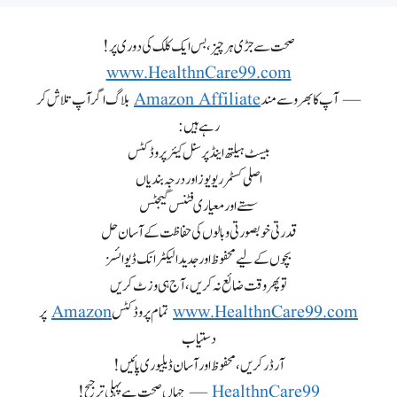
صحت سے جڑی ہر چیز، بس ایک کلک کی دوری پر!
www.HealthnCare99.com
— آپ کا بھروسے مند
Amazon Affiliate
بلاگ اگر آپ تلاش کر
رہے ہیں:
بیسٹ ہیلتھ اینڈ پرسنل کیئر پروڈکٹس
اصلی کسٹمر ریویوز اور درجہ بندیاں
سستے اور معیاری فٹنس گیجٹس
قدرتی خوبصورتی و بالوں کی حفاظت کے آسان حل
بچوں کے لیے محفوظ اور جدید الیکٹرانک ڈیوائسز
تو پھر وقت ضائع نہ کریں، آج ہی وزٹ کریں
www.HealthnCare99.com
تمام پروڈکٹس
Amazon
پر
دستیاب
آرڈر کریں، محفوظ اور آسان ڈیلیوری پائیں!
HealthnCare99
— جہاں صحت ہے پہلی ترجیح!