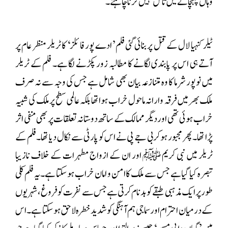
وہاں پہنچانے میں تامل نہیں کرنا چاہئے۔
ٹیلر کنہیا لال کے قتل پر بنائی گئی فلم ’ادے پور فائلز‘ کا ٹریلر منظر عام پر
آتے ہی اس پر پابندی لگانے کا مطالبہ زور پکڑنے لگا ہے۔ فلم کے ٹریلر
میں نوپور شرما کا وہ متنازعہ بیان بھی شامل ہے جس کی وجہ سے نہ صرف
ملک بھر میں فرقہ وارانہ ماحول خراب ہوا تھا بلکہ عالمی سطح پر ملک کی شبیہ
خراب ہوئی تھی اور دیگر ممالک کے ساتھ دوستانہ تعلقات پر بھی منفی اثر
پڑا تھا۔ پھر مجبور ہوکر بی جے پی نے اس کو پارٹی سے نکال دیا تھا۔ فلم کے
ٹریلر میں نبی کریم ﷺ اور ان کے ازواج مطہرات کے خلاف نازیبا
تبصرہ کیا گیا ہے جس سے ملک کا امن و امان خراب ہوسکتا ہے۔ یہ فلم کلی
طور پر ایک مذہبی طبقے کو بدنام کرتی ہے جس سے نفرت کو فروغ، شہریوں
کے درمیان احترام اور سماجی ہم آہنگی کو شدید خطرہ لاحق ہوسکتا ہے۔ اس