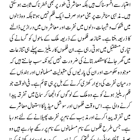
اعتبار سے افسوسناک ہیں بلکہ معاشرتی طور پر بھی خطرناک ثابت ہو سکتی
ہیں۔ مذہبی منافرت پر مبنی مواد صرف ایک فلم نہیں ہوتا بلکہ وہ ذہنوں
میں شکوک و شبہات، دلوں میں نفرت اور معاشروں میں دراڑیں ڈالنے
کا ذریعہ بنتا ہے۔ متنازعہ فلموں کے ذریعہ ملک کے ماحول کو گرمانے کی
تیاری مستقبل میں ہوتی رہی ہے۔ ان فلموں کا ریلیز سے پہلے ہی تنازعات
میں گھر جانے کا مقصد بتانے کی ضرورت نہیں کیونکہ سب جانتے ہیں کہ
موجودہ حکومت اور ان کی پارٹیوں کی مقبولیت مسلمانوں اور ہندؤں کے
درمیان نفرت کی دیوار کھڑی کرنے کے بل پر ہی قائم ہے۔ فی الوقت جو
فلم ریلیز ہونے کو ہے وہ ملک کے لوگوں کو الجھا کر سماج میں تفرقہ پیدا
کرنے والی ہے۔ اس وقت فلموں اور سوشل میڈیا کا استعمال معاشرے
میں تفرقہ پیدا کرنے اور مذہب کے نام پر نفرت پھیلانے کے لئے ہو رہا
ہے۔ جس طرح فلموں کے نام مسلمانوں کے نام پر رکھے جا رہے ہیں وہ
صرف آپسی بھائی چارہ کو ختم کرکے مذاہب کے درمیان دیوار کھڑی کرنا