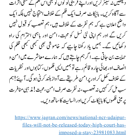
دیکھیں نہ شیئر کریں اور اپنے قریبی لوگوں کو بھی اس فلم کے منفی اثرات
سے آگاہ کریں۔ بائیکاٹ صرف ایک فلم کے خلاف احتجاج نہیں بلکہ ایک
واضح اعلان ہے کہ ہم نفرت کے خلاف ہیں، ہم تعصب کو قبول نہیں
کریں گے اور ہم اپنی نئی نسل کو محبت، امن اور باہمی احترام کی راہ
دکھائیں گے۔ ہمیں یاد رکھنا چاہیے کہ خاموشی بھی کبھی کبھی ظلم کی
حمایت بن جاتی ہے۔ اگر ہم چاہتے ہیں کہ ہمارے معاشرے میں امن و
انصاف اور بھائی چارہ قائم رہے تو ہمیں ایسی فلموں، کتابوں اور نظریات
کے خلاف کھل کر اور پر امن طریقے سے آواز بلند کرنی ہوگی۔ آیئے! ہم
سب مل کر کہیں نہ تعصب، نہ نفرت صرف امن، محبت!مذہبی منافرت
پر مبنی فلموں کا بائیکاٹ کریں اور انسانیت کا ساتھ دیں۔
https://www.jagran.com/news/national-ncr-udaipur-
files-will-not-be-released-today-high-court-has-
imposed-a-stay-23981083.html