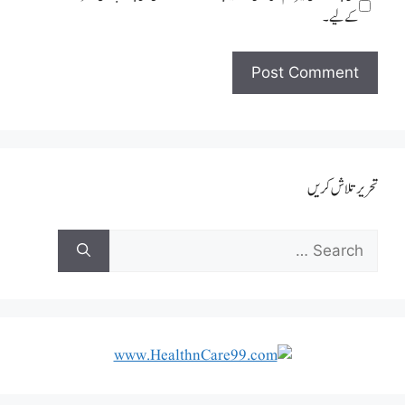
کےلیے۔
تحریر تلاش کریں