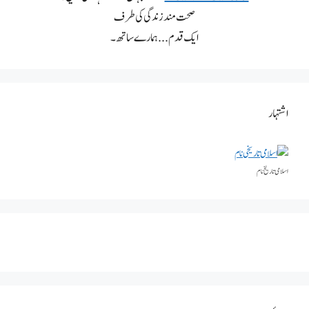
صحت مند زندگی کی طرف
ایک قدم... ہمارے ساتھ۔
اشتہار
اسلامی تاریخٰ نام