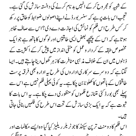
کے شبیہ کو مجروح کر کے انہیں بدنام کرنے کی دانستہ سازش کی گئی ہے۔
تعجب اس بات پر ہے کہ سنسر بورڈ نے اپنے اصولوں ضوابط کو طاق پر رکھ
کر کس طر ح اس فلم کو نمائش کی اجازت دے دی؟ اس سے صاف ظاہر
ہوتا ہے کہ اس کے پیچھے بعض ایسی طاقتوں اور لوگوں کا ہاتھ ہے جو ایک
مخصوص طبقہ کے کردار و عمل کو منفی انداز میں پیش کرکے اکثریت کے
ذہنوں میں ان کے خلاف مذہبی منافرت کا زہر گھول دینا چاہتے ہیں۔ ایسا
لگتا ہے کہ دوسرے سرکاری اداروں کی طرح یہ ادارہ بھی فرقہ پرست
طاقتوں کے ہاتھوں کا کھلونا بن چکا ہے۔ یہ کوئی پہلی فلم نہیں ہے اس سے
پہلے بھی بورڈ کئی متنازع فلموں کو منظوری دے چکا ہے۔ یہ اس بات کا
ثبوت ہے کہ یہ ایک بڑی سازش کے تحت اس طرح کی فلمیں بنائی جاتی
ہیں۔
اس فلم کا دو منٹ ترپن سیکنڈ کا جو ٹریلر ریلیز کیا گیا وہ ایسے مکالمات اور