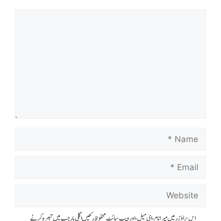
اس براؤزر میں میرا نام، ای میل، اور ویب سائٹ محفوظ رکھیں اگلی بار جب میں تبصرہ کرنے