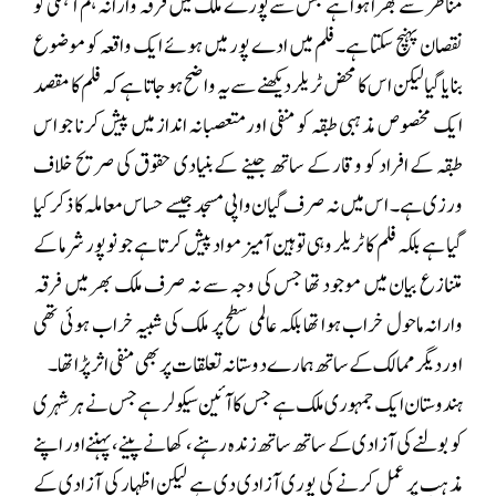
مناظر سے بھرا ہوا ہے جس سے پورے ملک میں فرقہ وارانہ ہم آہنگی کو
نقصان پہنچ سکتا ہے۔ فلم میں ادے پور میں ہوئے ایک واقعہ کو موضوع
بنایا گیا لیکن اس کا محض ٹریلر دیکھنے سے یہ واضح ہو جاتا ہے کہ فلم کا مقصد
ایک مخصوص مذہبی طبقہ کو منفی اور متعصبانہ انداز میں پیش کرنا جو اس
طبقہ کے افراد کو وقار کے ساتھ جینے کے بنیادی حقوق کی صریح خلاف
ورزی ہے۔ اس میں نہ صرف گیان واپی مسجد جیسے حساس معاملہ کا ذکر کیا
گیا ہے بلکہ فلم کا ٹریلر وہی توہین آمیز مواد پیش کرتا ہے جو نوپور شرما کے
متنازع بیان میں موجود تھا جس کی وجہ سے نہ صرف ملک بھر میں فرقہ
وارانہ ماحول خراب ہوا تھا بلکہ عالمی سطح پر ملک کی شبیہ خراب ہوئی تھی
اور دیگر ممالک کے ساتھ ہمارے دوستانہ تعلقات پر بھی منفی اثر پڑا تھا۔
ہندوستان ایک جمہوری ملک ہے جس کا آئین سیکولر ہے جس نے ہر شہری
کو بولنے کی آزادی کے ساتھ ساتھ زندہ رہنے، کھانے پینے، پہننے اور اپنے
مذہب پر عمل کرنے کی پوری آزادی دی ہے لیکن اظہار کی آزادی کے