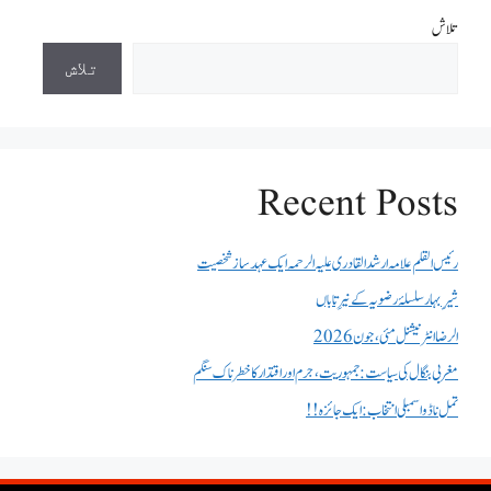
تلاش
تلاش
Recent Posts
رئیس القلم علامہ ارشد القادری علیہ الرحمہ ایک عہد ساز شخصیت
شیرِ بہار سلسلۂ رضویہ کے نیرِ تاباں
الرضا انٹر نیشنل مئی، جون 2026
مغربی بنگال کی سیاست:جمہوریت، جرم اور اقتدار کا خطرناک سنگم
تمل ناڈو اسمبلی انتخاب : ایک جائزہ !!