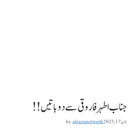
جناب اطہر فاروقی سے دو باتیں !!
جون 17, 2025
alrazanetwork
by