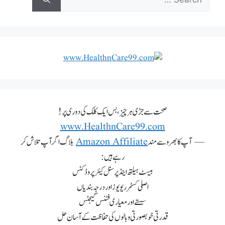
صحت سے جڑی ہر چیز، بس ایک کلک کی دوری پر!
www.HealthnCare99.com
— آپ کا بھروسے مند
Amazon Affiliate
بلاگ اگر آپ تلاش کر
رہے ہیں:
بیسٹ ہیلتھ اینڈ پرسنل کیئر پروڈکٹس
اصلی کسٹمر ریویوز اور درجہ بندیاں
سستے اور معیاری فٹنس گیجٹس
قدرتی خوبصورتی و بالوں کی حفاظت کے آسان حل