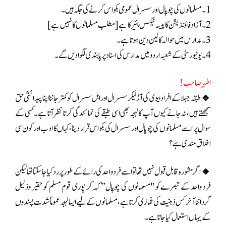
1۔مسلمانوں کی چوپال اور سسرال عمومی بکواس کرنے کی جگہ ہیں۔
2۔آزاد فاؤنڈیشن کا پیسہ ٹیکس پئیر کا ہے [مطلب مسلمانوں کا نہیں ہے]
3۔مدارس میں حوالہ کا لین دین ہوتا ہے۔
4۔یونیورسٹی کے شعبہ اردو میں مدارس کی اسناد پر پابندی لگوا دیں گے۔
اطہر صاحب!
🔹طبقہ جہلا کے افراد بیوی کی آڑ لیکر سسرال اور اہل سسرال کو کمتر جاننا اپنا پیدائشی حق
سمجھتے ہیں، نہ جانے کیوں آپ کا لہجہ بھی اسی طبقے کی نمائندگی کرتا نظر آتا ہے۔کسی کے
سوال پر اسے مسلمانوں کی چوپال اور سسرال کی بکواس قرار دینا، کہاں کا ادب اور کون سی
اخلاق مندی ہے؟
🔸اگر مشورہ قابل قبول نہیں تھا تو اسے فرد واحد کی رائے کے طور پر رد کیا جا سکتا تھا لیکن
فرد واحد کے تبصرے کو "مسلمانوں کی چوپال” کَہ کر پوری قوم مسلم کو حقیر وذلیل
گرداننا آخر کس ذہنیت کی غمازی کرتا ہے، مسلمانوں کے لیے ایسا لہجہ عموماً شدت پسندوں
کے یہاں استعمال کیا جاتا ہے۔