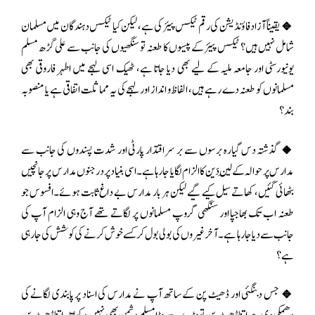
🔹یقیناً آزاد فاؤنڈیشن کی رقم ٹیکس پیئر کی ہے، لیکن کیا ٹیکس دہندگان میں مسلمان
شامل نہیں ہیں؟ ٹیکس پیئر کے پیسوں کا طعنہ تو سنگھیوں کی جانب سے علی گڑھ مسلم
یونیورسٹی اور جامعہ ملیہ کے لیے بھی دیا جاتا ہے، ٹھیک اسی لہجے میں اطہر فاروقی بھی
مسلمانوں کو طعنہ دے رہے ہیں، الفاظ و انداز اور لہجے کی یہ مماثلت اتفاقی ہے یا منصوبہ
بند؟
🔸گذشتہ دس گیارہ برسوں سے بر سر اقتدار پارٹی اور شدت پسندوں کی جانب سے
مدارس پر حوالہ کے لَین دَین کا الزام لگایا جا رہا ہے۔اسی بنیاد پر درجنوں مدارس پر جانچیں
بٹھائی گئیں، کھاتے سیل کیے گیے لیکن ہر بار مدارس بے داغ ثابت ہوئے۔افسوس جو
طعنہ اب تک بھاجپا اور سنگھی گروپ مسلمانوں پر لگاتے تھے آج وہی الزام آپ کی
جانب سے دیا جا رہا ہے۔آخر غیروں کی بولی بول کر کسے خوش کرنے کی کوشش کی جا رہی
ہے؟
🔹جس دبنگئی اور ڈھیٹ پن کے ساتھ آپ نے مدارس کی اسناد پر پابندی لگانے کی