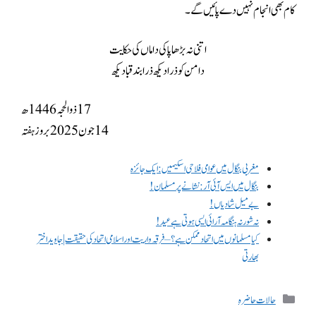
کام بھی انجام نہیں دے پائیں گے۔
اتنی نہ بڑھا پاکی داماں کی حکایت
دامن کو ذرا دیکھ ذرا بند قبا دیکھ
17 ذوالحجہ 1446ھ
14 جون 2025 بروز ہفتہ
مغربی بنگال میں عوامی فلاحی اسکیمیں: ایک جائزہ
بنگال میں ایس آئی آر : نشانے پر مسلمان!
بے میل شادیاں!
نہ شور نہ ہنگامہ آرائی ایسی ہوتی ہے عید!
کیا مسلمانوں میں اتحاد ممکن ہے؟ – فرقہ واریت اور اسلامی اتحاد کی حقیقت | جاوید اختر
بھارتی
حالات حاضرہ