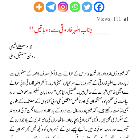
Views:
111
____جناب اطہر فاروقی سے دو باتیں !!
غلام مصطفےٰ نعیمی
روشن مستقبل دہلی
گذشتہ دنوں اردو اور فارغین مدارس کے حوالے سے ڈاکٹر صدف فاطمہ کے مضمون سے
زیادہ جناب اطہر فاروقی کے تبصروں نے سرخیاں سمیٹی ہیں۔ڈاکٹر اطہر فاروقی ادبی حوالے
سے اچھی خاصی شہرت کے حامل ہیں۔تصنیفی دنیا میں "اردو زبان تعلیم اور صحافت، اردو
سیاست کی تفہیم نو، گفتگو ان کی اور نامکمل” جیسی کئی ادبی کتابوں کے مصنف کے طور پر
بھی شناخت رکھتے ہیں۔گذشتہ پندرہ سال سے اردو کے باوقار ادارے انجمن ترقی اردو ہند
کے سیکرٹری بھی ہیں۔ایسی علمی و ادبی پہچان اور ساٹھ سال کی پختہ عمری کے باوجود ان کے
تبصرے حد درجہ سوقیانہ ہیں۔آئیے پہلے ان کے تبصروں کو دیکھ لیں پھر ہم ان کے