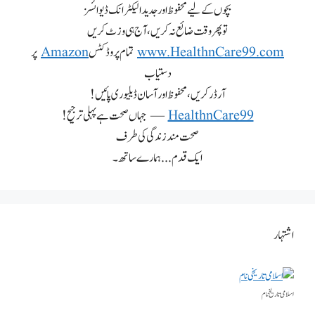
بچوں کے لیے محفوظ اور جدید الیکٹرانک ڈیوائسز
تو پھر وقت ضائع نہ کریں، آج ہی وزٹ کریں
www.HealthnCare99.com
تمام پروڈکٹس
Amazon
پر
دستیاب
آرڈر کریں، محفوظ اور آسان ڈیلیوری پائیں!
HealthnCare99
— جہاں صحت ہے پہلی ترجیح!
صحت مند زندگی کی طرف
ایک قدم... ہمارے ساتھ۔
اشتہار
اسلامی تاریخٰ نام