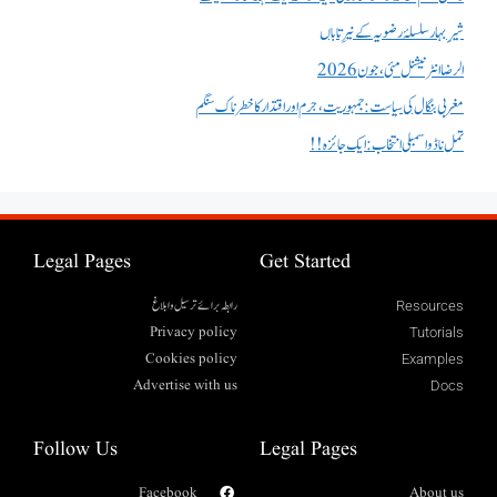
شیرِ بہار سلسلۂ رضویہ کے نیرِ تاباں
الرضا انٹر نیشنل مئی، جون 2026
مغربی بنگال کی سیاست:جمہوریت، جرم اور اقتدار کا خطرناک سنگم
تمل ناڈو اسمبلی انتخاب : ایک جائزہ !!
Legal Pages
Get Started
رابطہ برائے ترسیل وابلاغ
Resources
Privacy policy
Tutorials
Cookies policy
Examples
Advertise with us
Docs
Follow Us
Legal Pages
Facebook
About us