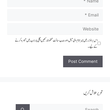
اس براؤزر میں میرا نام، ای میل، اور ویب سائٹ محفوظ رکھیں اگلی بار جب میں تبصرہ کرنے
کےلیے۔
تحریر تلاش کریں