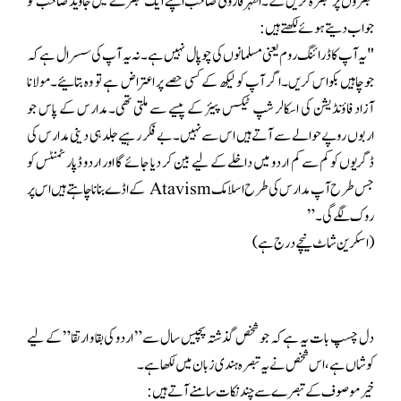
تبصروں پر تبصرہ کریں گے۔اطہر فاروقی صاحب اپنے ایک تبصرے میں جاوید صاحب کو
جواب دیتے ہوئے لکھتے ہیں:
"یہ آپ کا ڈرائنگ روم یعنی مسلمانوں کی چوپال نہیں ہے۔نہ یہ آپ کی سسرال ہے کہ
جو چاہیں بکواس کریں۔اگر آپ کو لیکھ کے کسی حصے پر اعتراض ہے تو وہ بتائیے۔مولانا
آزاد فاؤنڈیشن کی اسکالر شپ ٹیکس پیئر کے پیسے سے ملتی تھی۔مدارس کے پاس جو
اربوں روپے حوالے سے آتے ہیں اس سے نہیں۔بے فکر رہیے جلد ہی دینی مدارس کی
ڈگریوں کو کم سے کم اردو میں داخلے کے لیے بین کر دیا جائے گا اور اردو ڈپارٹمنٹس کو
جس طرح آپ مدارس کی طرح اسلامک Atavism کے اڈے بنانا چاہتے ہیں اس پر
روک لگے گی۔”
(اسکرین شاٹ نیچے درج ہے)
دل چسپ بات یہ ہے کہ جو شخص گذشتہ پچیس سال سے” اردو کی بقا و ارتقا” کے لیے
کوشاں ہے، اس شخص نے یہ تبصرہ ہندی زبان میں لکھا ہے۔
خیر موصوف کے تبصرے سے چند نکات سامنے آتے ہیں: