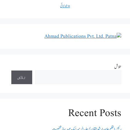
« جولائی
تلاش
تلاش
Recent Posts
رئیس القلم علامہ ارشد القادری علیہ الرحمہ ایک عہد ساز شخصیت